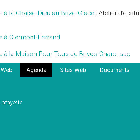
ure à la Chaise-Dieu au Brize-Glace
: Atelier d’écrit
ure à Clermont-Ferrand
ure à la Maison Pour Tous de Brives-Charensac
e Web
Agenda
Sites Web
Documents
 Lafayette