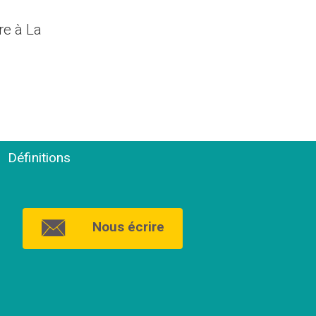
ure à La
Définitions
Nous écrire