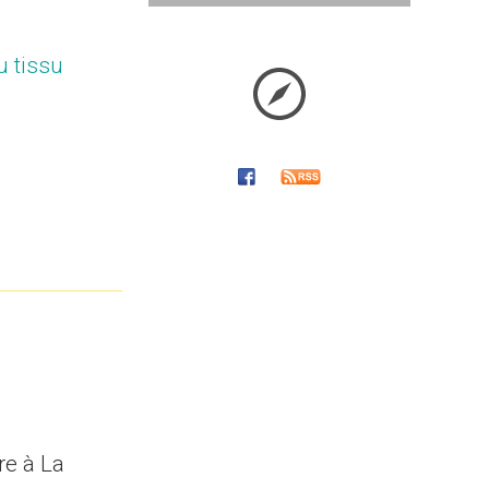
u tissu
ure à La