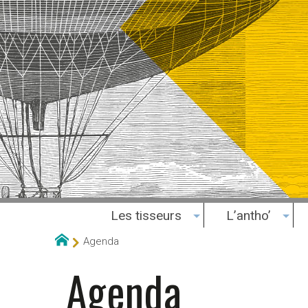
Les tisseurs
L’antho’
Agenda
Agenda