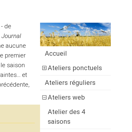
- de
u
Journal
une aucune
Accueil
e premier
lle saison
Ateliers ponctuels
aintes… et
Ateliers réguliers
précédente,
Ateliers web
Atelier des 4
saisons