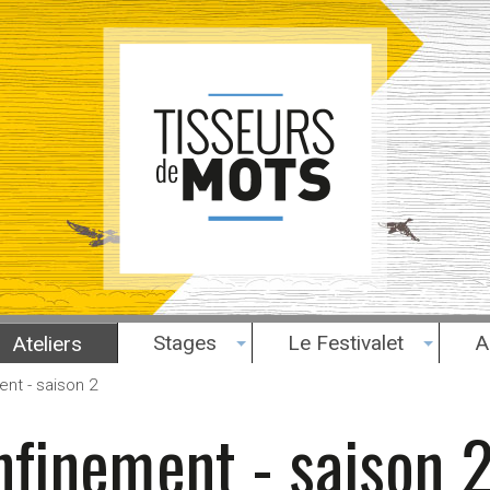
Stages
Le Festivalet
A
Ateliers
ent - saison 2
nfinement - saison 