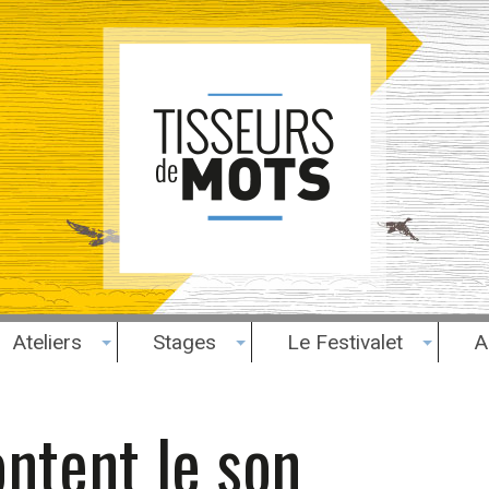
Ateliers
Stages
Le Festivalet
A
ntent le son