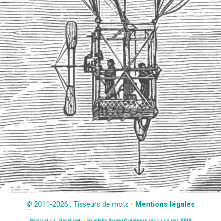
©
2011-2026 , Tisseurs de mots
•
Mentions légales
Réalisation :
Pyrat.net
•
Squelette
SoyezCréateurs
propulsé par
SPIP