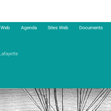
e Web
Agenda
Sites Web
Documents
 Lafayette