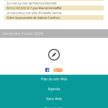
Du noir au noir de Patricia Mombel
M.O.U.V.E.M.E.N.T par Marianne Kieffer
un seul tissu nos vies d’Isabelle Jannot
Dans la poussière de Sabine Carénou
Dimanche 9 août 2026
Plan du site Web
Agenda
Sites Web