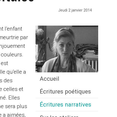
Jeudi 2 janvier 2014
t l’enfant
 meurtrie par
 enjouement
 couleurs.
 est
le qu’elle a
Accueil
es des
 celles et
Écritures poétiques
né. Elles
Écritures narratives
ne sera plus
e a aimées,