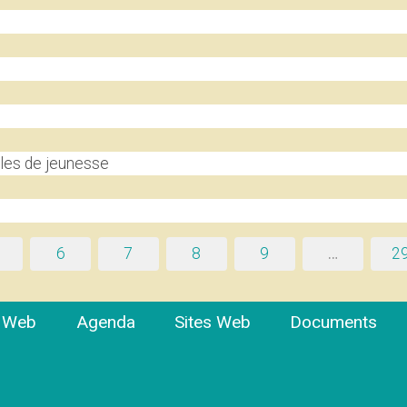
les de jeunesse
6
7
8
9
…
2
e Web
Agenda
Sites Web
Documents