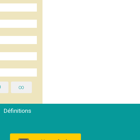
9
∞
Définitions