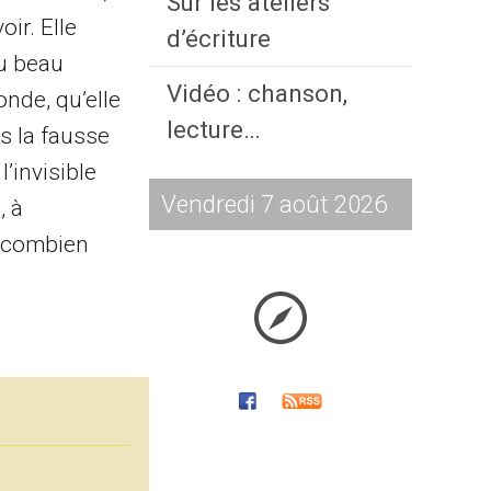
Sur les ateliers
ir. Elle
d’écriture
au beau
Vidéo : chanson,
onde, qu’elle
lecture…
ns la fausse
’invisible
Vendredi 7 août 2026
, à
t combien