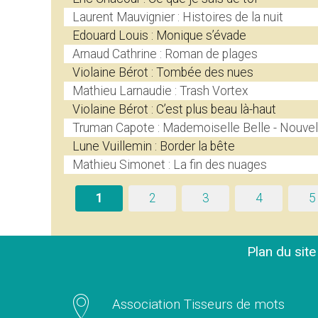
Laurent Mauvignier : Histoires de la nuit
Edouard Louis : Monique s’évade
Arnaud Cathrine : Roman de plages
Violaine Bérot : Tombée des nues
Mathieu Larnaudie : Trash Vortex
Violaine Bérot : C’est plus beau là-haut
Truman Capote : Mademoiselle Belle - Nouvel
Lune Vuillemin : Border la bête
Mathieu Simonet : La fin des nuages
1
2
3
4
5
Plan du sit
Association Tisseurs de mots