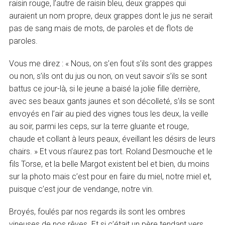
raisin rouge, l’autre de raisin bleu, deux grappes qui
auraient un nom propre, deux grappes dont le jus ne serait
pas de sang mais de mots, de paroles et de flots de
paroles.
Vous me direz : « Nous, on s’en fout s’ils sont des grappes
ou non, s’ils ont du jus ou non, on veut savoir s’ils se sont
battus ce jour-là, si le jeune a baisé la jolie fille derrière,
avec ses beaux gants jaunes et son décolleté, s’ils se sont
envoyés en l’air au pied des vignes tous les deux, la veille
au soir, parmi les ceps, sur la terre gluante et rouge,
chaude et collant à leurs peaux, éveillant les désirs de leurs
chairs. » Et vous n’aurez pas tort. Roland Desmouche et le
fils Torse, et la belle Margot existent bel et bien, du moins
sur la photo mais c’est pour en faire du miel, notre miel et,
puisque c’est jour de vendange, notre vin.
Broyés, foulés par nos regards ils sont les ombres
vineuses de nos rêves. Et si c’était un père tendant vers