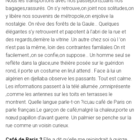
Nous les transportons avec nos passeports,dans nos
bagages,rassurés. On s’y retrouve,on joint nos solitudes,on
y libère nos souvenirs de métropole,on enjolive la
nostalgie. On rêve des forêts de la Gaule… Quelques
élégantes s’y retrouvent et papotent à l’abri de la rue et
des regards,derrière la vitrine .Un autre chez soi où l ’on
n’est pas la même, loin des contraintes familiales.On rit
facilement.,on se confie,on suppose… Un homme seul se
reflète dans la glace,une théière posée sur le guéridon
rond, il porte un costume en lin,il attend . Face à lui un
algérien en djellaba observe les passants. Tout est calme.
Les informations passent à la télé allumée ,omniprésente
,comme les antennes sur les toits en terrasses le
montrent. Quelle langue parle-t-on ?ici,au café de Paris on
parle français.Le garçon de café,malgré la chaleur,porte un
nœud papillon d’avant guerre. Un palmier se penche sur la
rue comme un voisin curieux.
Café de Paris 2
Elle a dit qu’elle me rejoindrait à quinze