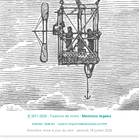
©
2011-2026 , Tisseurs de mots
•
Mentions légales
Réalisation :
Pyrat.net
•
Squelette
SoyezCréateurs
propulsé par
SPIP
Dernière mise à jour du site : samedi 18 juillet 2026