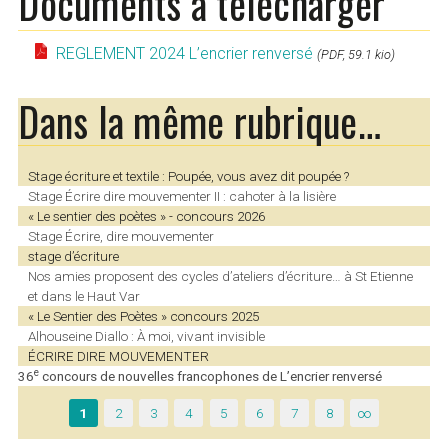
Documents à télécharger
REGLEMENT 2024 L’encrier renversé
(PDF, 59.1 kio)
Dans la même rubrique…
Stage écriture et textile : Poupée, vous avez dit poupée ?
Stage Écrire dire mouvementer II : cahoter à la lisière
« Le sentier des poètes » - concours 2026
Stage Écrire, dire mouvementer
stage d’écriture
Nos amies proposent des cycles d’ateliers d’écriture… à St Etienne
et dans le Haut Var
« Le Sentier des Poètes » concours 2025
Alhouseine Diallo : À moi, vivant invisible
ÉCRIRE DIRE MOUVEMENTER
e
36
concours de nouvelles francophones de L’encrier renversé
1
2
3
4
5
6
7
8
∞