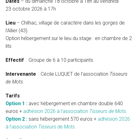
Dates
– du dimanche 18 octobre à 18h au vendredi
23 octobre 2026 à 17h
Lieu
– Chilhac, village de caractère dans les gorges de
l’Allier (43).
Option hébergement sur le lieu du stage : en chambre de 2
lits
Effectif
: Groupe de 6 à 10 participants.
Intervenante
: Cécile LUQUET de l’association
Tisseurs
de Mots
.
Tarifs
Option 1 :
avec hébergement en chambre double 640
euros +
adhésion 2026 à l’association
Tisseurs de Mots
.
Option 2 :
sans hébergement 570 euros +
adhésion 2026
à l’association
Tisseurs de Mots
.