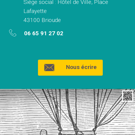
Siège social : Hôtel de Ville, Place
Lafayette
43100 Brioude
06 65 91 27 02
Nous écrire