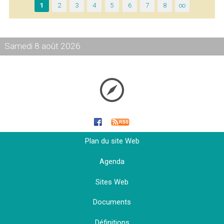
1
2
3
4
5
6
7
8
∞
Samedi 8 août 2026
Plan du site Web
Agenda
Sites Web
Documents
Définitions