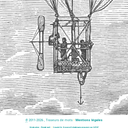
©
2011-2026 , Tisseurs de mots
•
Mentions légales
Réalisation :
Pyrat.net
•
Squelette
SoyezCréateurs
propulsé par
SPIP