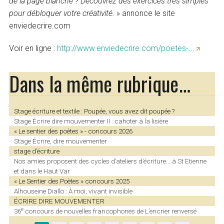
de la page blanche ? Découvrez des exercices très simples
pour débloquer votre créativité. »
annonce le site
enviedecrire.com
Voir en ligne :
http://www.enviedecrire.com/poetes-...
Dans la même rubrique…
Stage écriture et textile : Poupée, vous avez dit poupée ?
Stage Écrire dire mouvementer II : cahoter à la lisière
« Le sentier des poètes » - concours 2026
Stage Écrire, dire mouvementer
stage d’écriture
Nos amies proposent des cycles d’ateliers d’écriture… à St Etienne
et dans le Haut Var
« Le Sentier des Poètes » concours 2025
Alhouseine Diallo : À moi, vivant invisible
ÉCRIRE DIRE MOUVEMENTER
e
36
concours de nouvelles francophones de L’encrier renversé