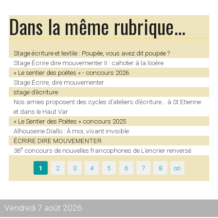
Dans la même rubrique…
Stage écriture et textile : Poupée, vous avez dit poupée ?
Stage Écrire dire mouvementer II : cahoter à la lisière
« Le sentier des poètes » - concours 2026
Stage Écrire, dire mouvementer
stage d’écriture
Nos amies proposent des cycles d’ateliers d’écriture… à St Etienne
et dans le Haut Var
« Le Sentier des Poètes » concours 2025
Alhouseine Diallo : À moi, vivant invisible
ÉCRIRE DIRE MOUVEMENTER
e
36
concours de nouvelles francophones de L’encrier renversé
1
2
3
4
5
6
7
8
∞
Vendredi 7 août 2026