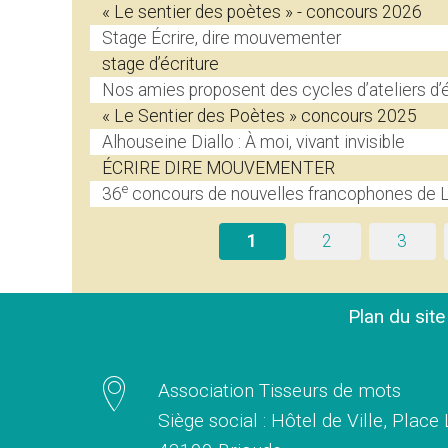
« Le sentier des poètes » - concours 2026
Stage Écrire, dire mouvementer
stage d’écriture
Nos amies proposent des cycles d’ateliers d’é
« Le Sentier des Poètes » concours 2025
Alhouseine Diallo : À moi, vivant invisible
ÉCRIRE DIRE MOUVEMENTER
e
36
concours de nouvelles francophones de L’
1
2
3
Plan du sit
Association Tisseurs de mots
Siège social : Hôtel de Ville, Place