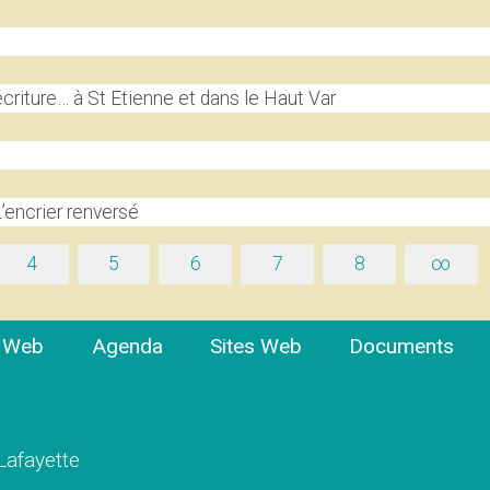
criture… à St Etienne et dans le Haut Var
encrier renversé
4
5
6
7
8
∞
e Web
Agenda
Sites Web
Documents
 Lafayette