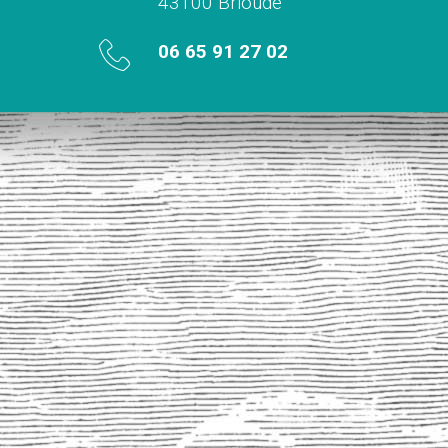
43100 Brioude
06 65 91 27 02