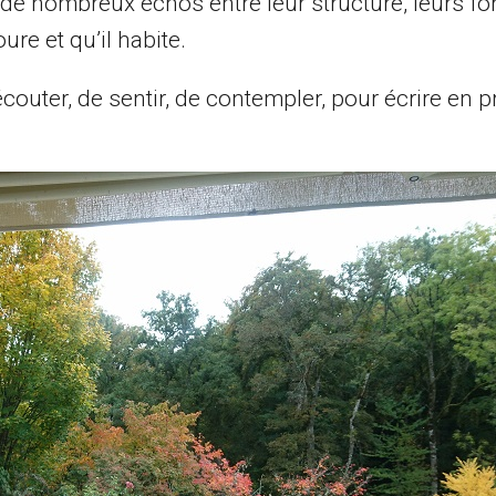
t de nombreux échos entre leur structure, leurs fo
ure et qu’il habite.
couter, de sentir, de contempler, pour écrire en 