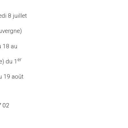
i 8 juillet
Auvergne)
u 18 au
er
e) du 1
u 19 août
7 02