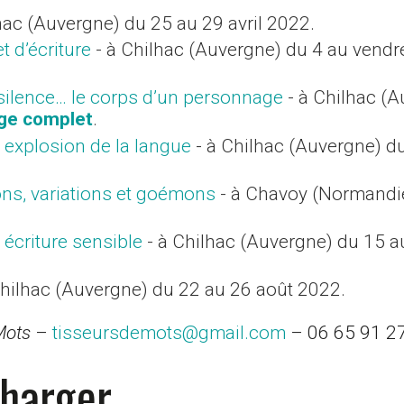
hac (Auvergne) du 25 au 29 avril 2022.
t d’écriture
- à Chilhac (Auvergne) du 4 au vendred
n silence… le corps d’un personnage
- à Chilhac (
ge complet
.
e explosion de la langue
- à Chilhac (Auvergne) d
ions, variations et goémons
- à Chavoy (Normandi
écriture sensible
- à Chilhac (Auvergne) du 15 a
Chilhac (Auvergne) du 22 au 26 août 2022.
Mots
–
tisseursdemots@gmail.com
– 06 65 91 2
charger