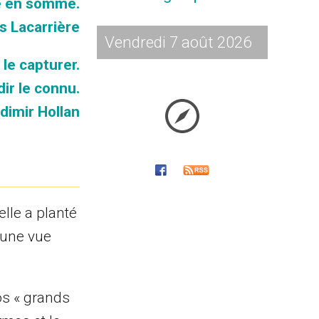
e en somme.
s Lacarrière
Vendredi 7 août 2026
 le capturer.
ndir le connu.
dimir Hollan
lle a planté
 une vue
os « grands