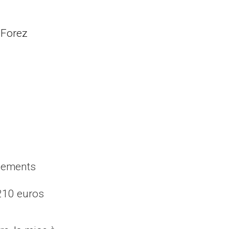
 Forez
rgements
 210 euros