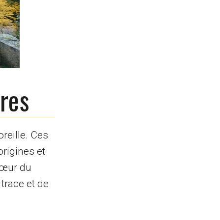
bres
oreille. Ces
rigines et
cœur du
trace et de