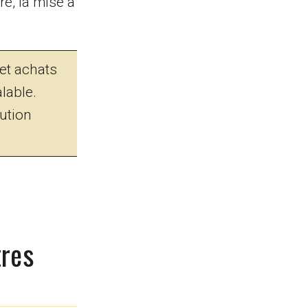
re, la mise à
et achats
lable.
ution
tres