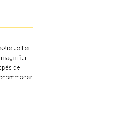
tre collier
r magnifier
oppés de
s accommoder