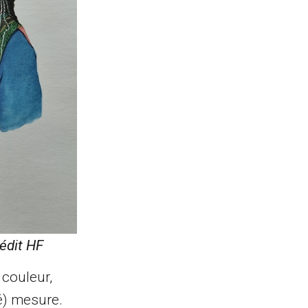
rédit HF
 couleur,
é) mesure.