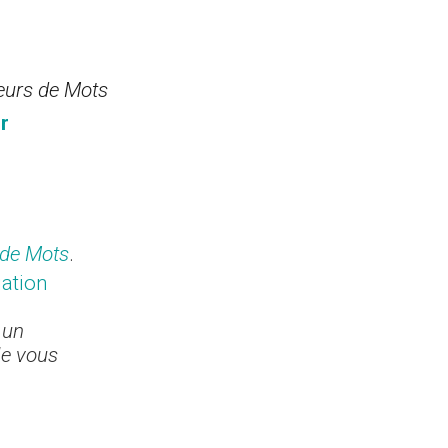
eurs de Mots
r
 de Mots
.
iation
 un
le vous