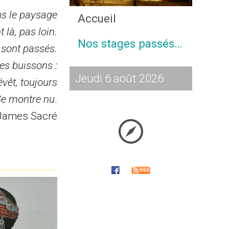
ns le paysage
Accueil
 là, pas loin.
Nos stages passés…
 sont passés.
des buissons :
Jeudi 6 août 2026
évêt, toujours
e montre nu
.
James Sacré