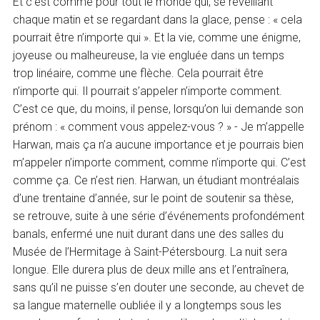
Et c’est comme pour tout le monde qui, se réveillant
chaque matin et se regardant dans la glace, pense : « cela
pourrait être n’importe qui ». Et la vie, comme une énigme,
joyeuse ou malheureuse, la vie engluée dans un temps
trop linéaire, comme une flèche. Cela pourrait être
n’importe qui. Il pourrait s’appeler n’importe comment.
C’est ce que, du moins, il pense, lorsqu’on lui demande son
prénom : « comment vous appelez-vous ? » - Je m’appelle
Harwan, mais ça n’a aucune importance et je pourrais bien
m’appeler n’importe comment, comme n’importe qui. C’est
comme ça. Ce n’est rien. Harwan, un étudiant montréalais
d’une trentaine d’année, sur le point de soutenir sa thèse,
se retrouve, suite à une série d’événements profondément
banals, enfermé une nuit durant dans une des salles du
Musée de l’Hermitage à Saint-Pétersbourg. La nuit sera
longue. Elle durera plus de deux mille ans et l’entraînera,
sans qu’il ne puisse s’en douter une seconde, au chevet de
sa langue maternelle oubliée il y a longtemps sous les