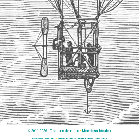
©
2011-2026 , Tisseurs de mots
•
Mentions légales
Réalisation :
Pyrat.net
•
Squelette
SoyezCréateurs
propulsé par
SPIP