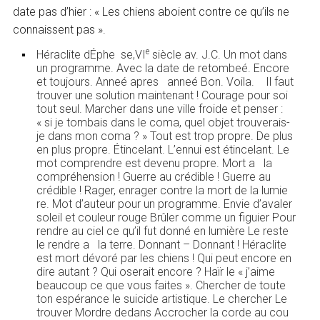
date pas d’hier : « Les chiens aboient contre ce qu’ils ne
connaissent pas ».
e
Héraclite dÉphe se,VI
siècle av. J.C. Un mot dans
un programme. Avec la date de retombeé. Encore
et toujours. Anneé apres anneé Bon. Voila. Il faut
trouver une solution maintenant ! Courage pour soi
tout seul. Marcher dans une ville froide et penser :
« si je tombais dans le coma, quel objet trouverais-
je dans mon coma ? » Tout est trop propre. De plus
en plus propre. Étincelant. L’ennui est étincelant. Le
mot comprendre est devenu propre. Mort a la
compréhension ! Guerre au crédible ! Guerre au
crédible ! Rager, enrager contre la mort de la lumie
re. Mot d’auteur pour un programme. Envie d’avaler
soleil et couleur rouge Brûler comme un figuier Pour
rendre au ciel ce qu’il fut donné en lumière Le reste
le rendre a la terre. Donnant – Donnant ! Héraclite
est mort dévoré par les chiens ! Qui peut encore en
dire autant ? Qui oserait encore ? Haïr le « j’aime
beaucoup ce que vous faites ». Chercher de toute
ton espérance le suicide artistique. Le chercher Le
trouver Mordre dedans Accrocher la corde au cou