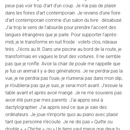
peux pas voir trop d’art d’un coup. Je n’ai pas de plaisir
dans les foires d’art contemporain. Je reviens d’une foire
d’art contemporain comme d’un salon du livre : désabusé.
J’ai trop le sens de l’absurde pour prendre l’accent des
langues étrangères que je parle. Pour supporter l’après-
midi, je le transforme en nuit froide : volets clos, rideaux
tirés. J’écris au lit. Dans une piscine au bord de la route, je
transformais en vagues le bruit des voitures. Il ne semble
pas que je ronfle. Avoir la chair de poule me rappelle que
je fus un animal il y a des générations. Je ne perdrai pas la
vue, je ne perdrai pas l’ouïe, je n’urinerai pas dans mon slip,
je n’oublierai pas qui je suis, je serai mort avant. J’essuie la
table avant et après avoir mangé. Je ne me souviens pas
avoir été puni par mes parents. J’ai appris seul à
dactylographier. J’ai appris seul ce que je sais des
ordinateurs. Je joue n’importe quoi au piano avec plaisir
tant que personne n’écoute. Je ne dis pas « Quitte ou
double », « Chiche », ou « Un tiens vaut mieux que deux tu