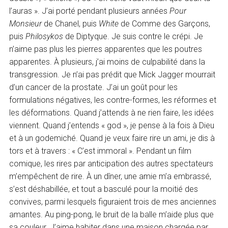
l’auras ». J’ai porté pendant plusieurs années
Pour
Monsieur
de Chanel, puis
White
de Comme des Garçons,
puis
Philosykos
de Diptyque. Je suis contre le crépi. Je
n’aime pas plus les pierres apparentes que les poutres
apparentes. À plusieurs, j’ai moins de culpabilité dans la
transgression. Je n’ai pas prédit que Mick Jagger mourrait
d’un cancer de la prostate. J’ai un goût pour les
formulations négatives, les contre-formes, les réformes et
les déformations. Quand j’attends à ne rien faire, les idées
viennent. Quand j’entends « god », je pense à la fois à Dieu
et à un godemiché. Quand je veux faire rire un ami, je dis à
tors et à travers : « C’est immoral ». Pendant un film
comique, les rires par anticipation des autres spectateurs
m’empêchent de rire. À un dîner, une amie m’a embrassé,
s’est déshabillée, et tout a basculé pour la moitié des
convives, parmi lesquels figuraient trois de mes anciennes
amantes. Au ping-pong, le bruit de la balle m’aide plus que
sa couleur. J’aime habiter dans une maison chargée par