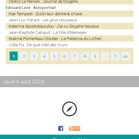
Cédric Le Penven : Journal de Diogène
Edouard Levé : Autoportrait
Kae Tempest : Qu’on leur donne le chaos
Jean-Luc Parant : Les yeux nouveaux
Katerina Apostolopoulou : J’ai vu Sisyphe heureux
Jean-Baptiste Cabaud : La folie d’Alekseyev
Noémie Pomerleau-Cloutier : La Patience du Lichen
Odile Fix : De quel côté des murs
1
2
3
4
5
6
7
8
9
…
11
∞
Jeudi 6 août 2026