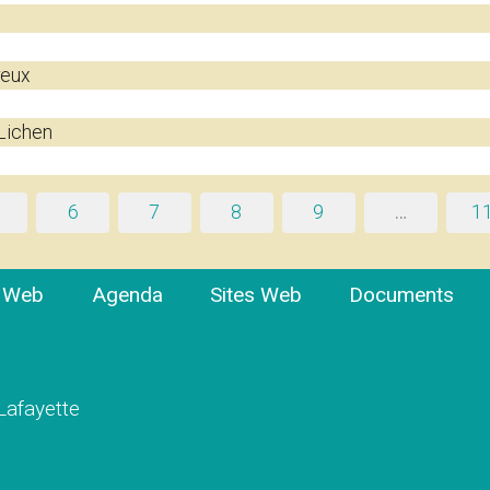
reux
Lichen
6
7
8
9
…
1
e Web
Agenda
Sites Web
Documents
 Lafayette