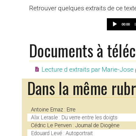
Retrouver quelques extraits de ce text
Current
00:00
time
Documents à télé
Lecture d extraits par Marie-Jose
Dans la même rub
Antoine Emaz : Erre
Alix Lerasle : Du verre entre les doigts
Cédric Le Penven : Journal de Diogène
Edouard Levé : Autoportrait