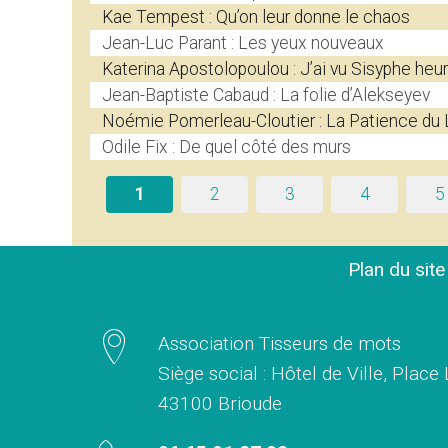
Kae Tempest : Qu’on leur donne le chaos
Jean-Luc Parant : Les yeux nouveaux
Katerina Apostolopoulou : J’ai vu Sisyphe heu
Jean-Baptiste Cabaud : La folie d’Alekseyev
Noémie Pomerleau-Cloutier : La Patience du 
Odile Fix : De quel côté des murs
1
2
3
4
5
Plan du sit
Association Tisseurs de mots
Siège social : Hôtel de Ville, Place
43100 Brioude