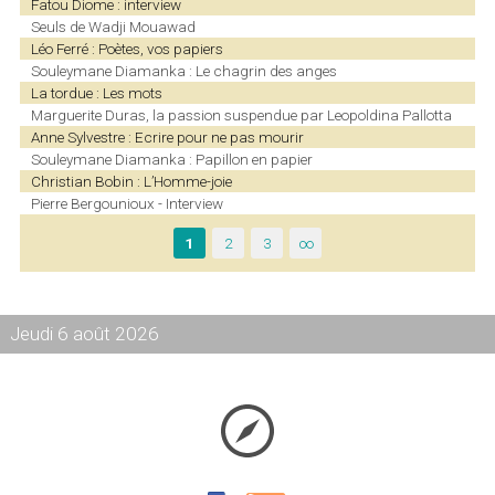
Fatou Diome : interview
Seuls de Wadji Mouawad
Léo Ferré : Poètes, vos papiers
Souleymane Diamanka : Le chagrin des anges
La tordue : Les mots
Marguerite Duras, la passion suspendue par Leopoldina Pallotta
Anne Sylvestre : Ecrire pour ne pas mourir
Souleymane Diamanka : Papillon en papier
Christian Bobin : L’Homme-joie
Pierre Bergounioux - Interview
1
2
3
∞
Jeudi 6 août 2026