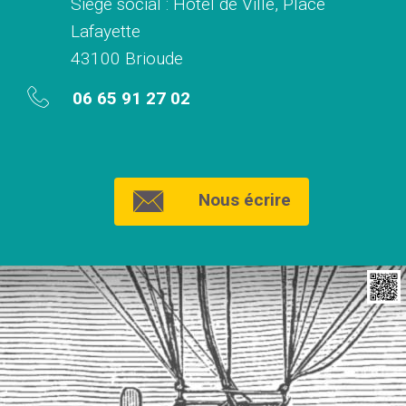
Siège social : Hôtel de Ville, Place
Lafayette
43100 Brioude
06 65 91 27 02
Nous écrire