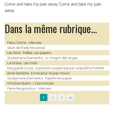
Come and take my pain away Come and take my pain
away
Dans la même rubrique…
Fatou Diome : interview
Seuls de Wadji Mouawad
Léo Ferré : Poètes, vos papiers
Souleymane Diamanka : Le chagrin des anges
La tordue : Les mots
Marguerite Duras, la passion suspendue par Leopoldina Pallotta
Anne Sylvestre : Ecrire pour ne pas mourir
Souleymane Diamanka : Papillon en papier
Christian Bobin : L’Homme-joie
Pierre Bergounioux - Interview
1
2
3
∞