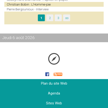
Christian Bobin : L’Homme-joie
Pierre Bergounioux - Interview
1
2
3
∞
Jeudi 6 août 2026
Plan du site Web
Agenda
Sites Web