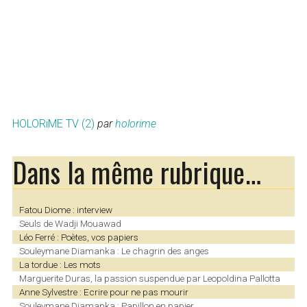
HOLORiME TV (2)
par
holorime
Dans la même rubrique…
Fatou Diome : interview
Seuls de Wadji Mouawad
Léo Ferré : Poètes, vos papiers
Souleymane Diamanka : Le chagrin des anges
La tordue : Les mots
Marguerite Duras, la passion suspendue par Leopoldina Pallotta
Anne Sylvestre : Ecrire pour ne pas mourir
Souleymane Diamanka : Papillon en papier