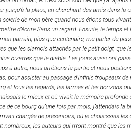
 celui du roman, et c’est sous son ciel que j’ai appris
r jusqu’à la place, en cherchant des amis dans la
scierie de mon père quand nous étions tous vivants,
ettre d’écrire Sans un regard. Ensuite, le temps et l
s mon parrain, plus que centenaire, me parler de pe
s que les siamois attachés par le petit doigt, que l
 bizarres que le diable. Les jours aussi ont pass
mps à autre, nous arrêtions la partie et nous postion
bras, pour assister au passage d’infinis troupeaux d
rg et tous les regards, les larmes et les horizons qui
aissais le mieux et où vivait la mémoire profonde d
ace de ce bourg qu’une fois par mois, j’attendais la 
rrivait chargée de présentoirs, où je choisissais les 
rent nombreux, les auteurs qui m’ont montré que les 