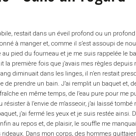
mmobile, restait dans un éveil profond ou un profon
donné à manger et, comme il s’est assoupi de nouve
e au pied du fourneau et je me suis rappelée le bai
it la première fois que j’avais mes règles depuis
 sang diminuait dans les linges, il n’en restait pre
vie de prendre un bain. J’ai remplit un baquet et, 
 fraîche en même temps, de l’eau pure pour me pur
u résister à l’envie de m’asseoir, j’ai laissé tombé
uet, j’ai fermé les yeux et je suis restée ainsi.
enfin au repos et, de plaisir, le souffle me manqua
es rideaux. Dans mon corps, des hommes quittaient