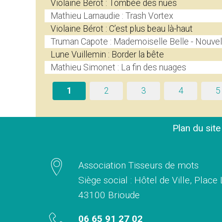
Violaine Bérot : Tombée des nues
Mathieu Larnaudie : Trash Vortex
Violaine Bérot : C’est plus beau là-haut
Truman Capote : Mademoiselle Belle - Nouvel
Lune Vuillemin : Border la bête
Mathieu Simonet : La fin des nuages
1
2
3
4
5
Plan du sit
Association Tisseurs de mots
Siège social : Hôtel de Ville, Place
43100 Brioude
06 65 91 27 02