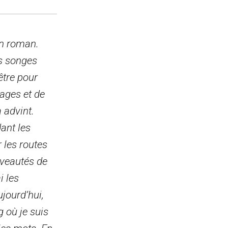
’un roman.
es songes
être pour
nages et de
 advint.
ant les
r les routes
uveautés de
i les
jourd’hui,
g où je suis