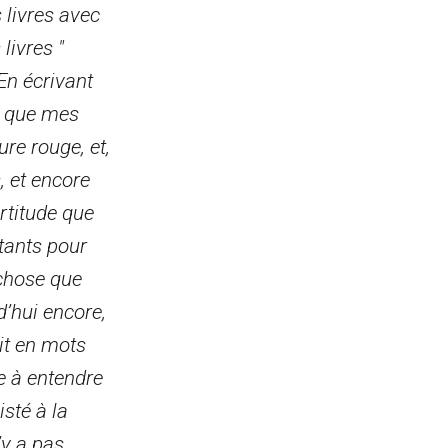
 livres avec
livres "
En écrivant
it que mes
ure rouge, et,
, et encore
ertitude que
tants pour
 chose que
d’hui encore,
ait en mots
ve à entendre
isté à la
’y a pas