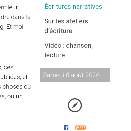
Écritures narratives
nt leur
rdre dans la
Sur les ateliers
g. Et moi,
d’écriture
Vidéo : chanson,
lecture…
, ces
Samedi 8 août 2026
ubliées, et
es choses où
es, ou un