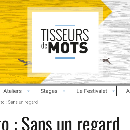
Ateliers
Stages
Le Festivalet
A
to : Sans un regard
to : Sans un regard