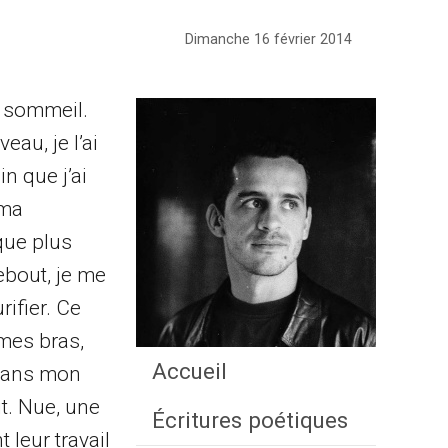
Dimanche 16 février 2014
d sommeil.
au, je l’ai
n que j’ai
 ma
sque plus
debout, je me
ifier. Ce
 mes bras,
Accueil
 Dans mon
it. Nue, une
Écritures poétiques
 leur travail