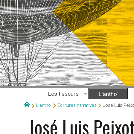
Les tisseurs
L’antho’
L’antho’
Écritures narratives
José Luis Peixo
José Luis Peixo