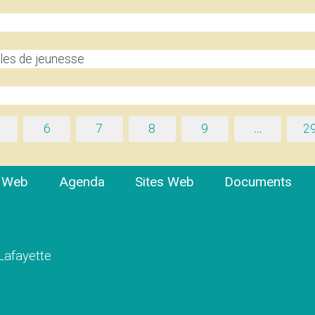
les de jeunesse
6
7
8
9
…
2
e Web
Agenda
Sites Web
Documents
 Lafayette