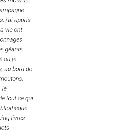
 les mots. En
 campagne
 j’ai appris
a vie ont
rsonnages
es géants
é où je
s, au bord de
e moutons.
 le
e tout ce qui
bibliothèque
cinq livres
mots