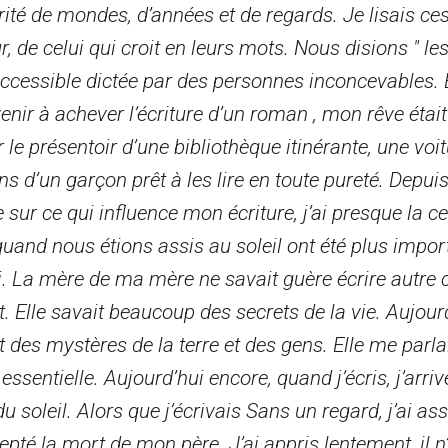
ité de mondes, d’années et de regards. Je lisais ces
, de celui qui croit en leurs mots. Nous disions " les 
cessible dictée par des personnes inconcevables. 
enir à achever l’écriture d’un roman , mon rêve éta
le présentoir d’une bibliothèque itinérante, une voit
s d’un garçon prêt à les lire en toute pureté. Depuis
sur ce qui influence mon écriture, j’ai presque la c
and nous étions assis au soleil ont été plus impor
ki. La mère de ma mère ne savait guère écrire autre
. Elle savait beaucoup des secrets de la vie. Aujour
it des mystères de la terre et des gens. Elle me parl
 essentielle. Aujourd’hui encore, quand j’écris, j’arri
soleil. Alors que j’écrivais Sans un regard, j’ai ass
té la mort de mon père. J’ai appris lentement, il n