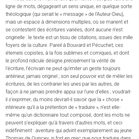
ligne de mots, dégageant un sens unique, en quelque sorte
théologique (qui serait le « message » de l’Auteur-Dieu),
mais un espace à dimensions multiples, où se marient et
se contestent des écritures variées, dont aucune n’est
originelle : le texte est un tissu de citations, issues des mille
foyers de la culture. Pareil à Bouvard et Pécuchet, ces
éternels copistes, à la fois sublimes et comiques, et dont
le profond ridicule désigne
précisément
la vérité de
l’écriture, l’écrivain ne peut qu’imiter un geste toujours
antérieur, jamais originel ; son seul pouvoir est de mêler les
écritures, de les contrarier les unes par les autres, de
façon à ne jamais prendre appui sur l’une d’elles ; voudrait-
il
s’exprimer
, du moins devrait-il savoir que la « chose »
intérieure qu’il a la prétention de « traduire », n’est elle-
même qu’un dictionnaire tout composé, dont les mots ne
peuvent s’expliquer qu’à travers d’autres mots, et ceci
indéfiniment : aventure qui advint exemplairement au jeune
Thomas de Quincey, si fort en grec que pour traduire dans