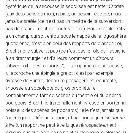
hystérique de la secousse la secousse est nette,
discrète
(aux deux sens du mot), rapide, au besoin répétée, mais
jamais
installée
(ce n’est pas un théâtre de la subversion :
pas de grande machine contestataire). Par exemple : s’il y
a un champ qui soit enfoui sous le nappé de la logosphère
quotidienne, c’est bien celui des rapports de classes ; or,
Brecht ne le subvertit pas (ce n’est pas le rôle qu’il assigne
à sa dramaturgie : et d’ailleurs comment un
discours
subvertirait-il ces rapports ?), il lui imprime une secousse,
lui accroche une épingle à grelot : c’est par exemple
l’ivresse de Puntila, déchirure passagère et récurrente,
imposée au sociolecte du gros propriétaire ;
contrairement à tant de scènes du théâtre et du cinéma
bourgeois, Brecht ne traite nullement l’ivresse en soi (ennui
poisseux des scènes de pochards) : elle n’est jamais que
l’agent qui modifie un rapport, et par conséquent
le donne
à lire
(un rapport ne peut être lu que
rétrospectivement
lorsque, quelque part, en un point quelconque, si éloigné, si