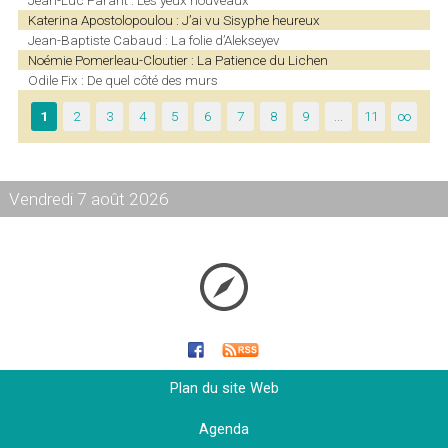
Jean-Luc Parant : Les yeux nouveaux
Katerina Apostolopoulou : J’ai vu Sisyphe heureux
Jean-Baptiste Cabaud : La folie d’Alekseyev
Noémie Pomerleau-Cloutier : La Patience du Lichen
Odile Fix : De quel côté des murs
1
2
3
4
5
6
7
8
9
…
11
∞
Vendredi 7 août 2026
Plan du site Web
Agenda