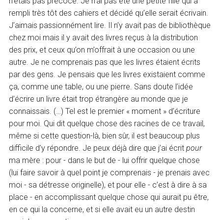
n’étais pas précoce. Je n’ai pas été une petite fille qui a
rempli très tôt des cahiers et décidé qu’elle serait écrivain.
J’aimais passionnément lire. Il n’y avait pas de bibliothèque
chez moi mais il y avait des livres reçus à la distribution
des prix, et ceux qu’on m’offrait à une occasion ou une
autre. Je ne comprenais pas que les livres étaient écrits
par des gens. Je pensais que les livres existaient comme
ça, comme une table, ou une pierre. Sans doute l’idée
d’écrire un livre était trop étrangère au monde que je
connaissais. (…) Tel est le premier « moment » d’écriture
pour moi. Qui dit quelque chose des racines de ce travail,
même si cette question-là, bien sûr, il est beaucoup plus
difficile d’y répondre. Je peux déjà dire que j’ai écrit
pour
ma mère : pour - dans le but de - lui offrir quelque chose
(lui faire savoir à quel point je comprenais - je prenais avec
moi - sa détresse originelle), et pour elle - c’est à dire à sa
place - en accomplissant quelque chose qui aurait pu être,
en ce qui la concerne, et si elle avait eu un autre destin