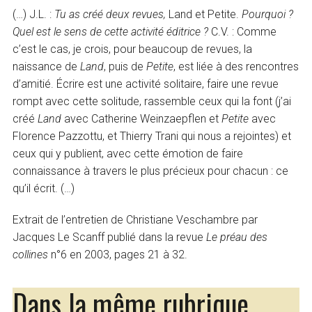
(…) J.L. :
Tu as créé deux revues,
Land et Petite.
Pourquoi ?
Quel est le sens de cette activité éditrice ?
C.V. : Comme
c’est le cas, je crois, pour beaucoup de revues, la
naissance de
Land
, puis de
Petite
, est liée à des rencontres
d’amitié. Écrire est une activité solitaire, faire une revue
rompt avec cette solitude, rassemble ceux qui la font (j’ai
créé
Land
avec Catherine Weinzaepflen et
Petite
avec
Florence Pazzottu, et Thierry Trani qui nous a rejointes) et
ceux qui y publient, avec cette émotion de faire
connaissance à travers le plus précieux pour chacun : ce
qu’il écrit. (…)
Extrait de l’entretien de Christiane Veschambre par
Jacques Le Scanff publié dans la revue
Le préau des
collines
n°6 en 2003, pages 21 à 32.
Dans la même rubrique…