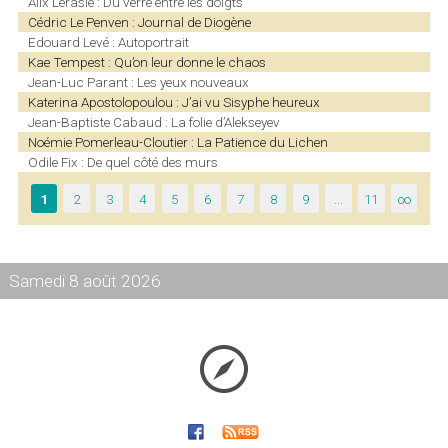
Alix Lerasle : Du verre entre les doigts
Cédric Le Penven : Journal de Diogène
Edouard Levé : Autoportrait
Kae Tempest : Qu’on leur donne le chaos
Jean-Luc Parant : Les yeux nouveaux
Katerina Apostolopoulou : J’ai vu Sisyphe heureux
Jean-Baptiste Cabaud : La folie d’Alekseyev
Noémie Pomerleau-Cloutier : La Patience du Lichen
Odile Fix : De quel côté des murs
1
2
3
4
5
6
7
8
9
…
11
∞
Samedi 8 août 2026