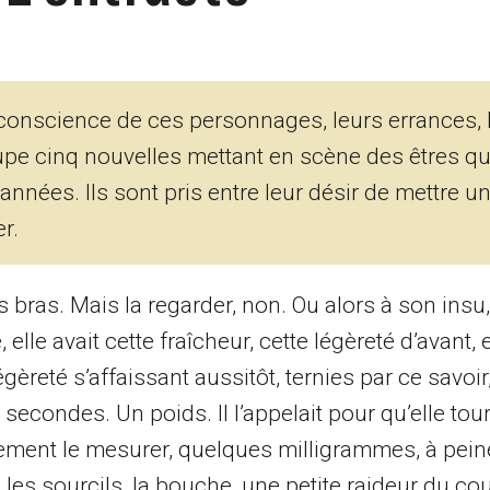
conscience de ces personnages, leurs errances, 
pe cinq nouvelles mettant en scène des êtres qui
nées. Ils sont pris entre leur désir de mettre u
er.
 ses bras. Mais la regarder, non. Ou alors à son insu
lle avait cette fraîcheur, cette légèreté d’avant, 
égèreté s’affaissant aussitôt, ternies par ce savoir
condes. Un poids. Il l’appelait pour qu’elle tou
actement le mesurer, quelques milligrammes, à pein
les sourcils, la bouche, une petite raideur du cou