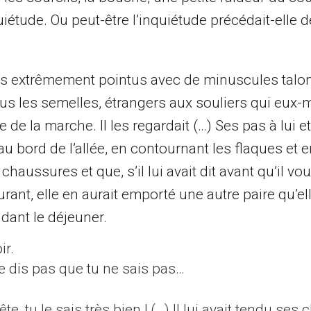
quiétude. Ou peut-être l’inquiétude précédait-elle 
ges extrêmement pointus avec de minuscules talo
s les semelles, étrangers aux souliers qui eux
 de la marche. Il les regardait (…) Ses pas à lui e
, au bord de l’allée, en contournant les flaques et e
chaussures et que, s’il lui avait dit avant qu’il vou
rant, elle en aurait emporté une autre paire qu’ell
ndant le déjeuner.
ir.
me dis pas que tu ne sais pas…
e, tu le sais très bien ! (…) Il lui avait tendu ses 