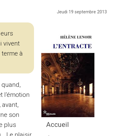
Jeudi 19 septembre 2013
leurs
 vivent
n terme à
, quand,
et l’émotion
, avant,
rne son
Accueil
e plus
… Le plaisir