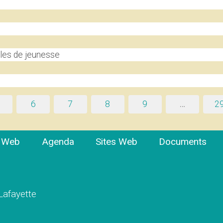
les de jeunesse
6
7
8
9
…
2
e Web
Agenda
Sites Web
Documents
 Lafayette