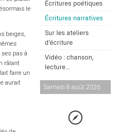
Écritures poétiques
désormais le
Écritures narratives
Sur les ateliers
ns beiges,
d’écriture
-mêmes
t ses pas à
Vidéo : chanson,
n râlant
lecture…
lait faire un
e aurait
Samedi 8 août 2026
clés de