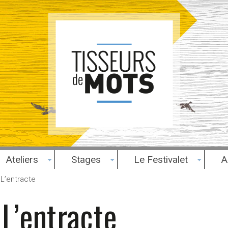
Ateliers
Stages
Le Festivalet
A
 L’entracte
 L’entracte