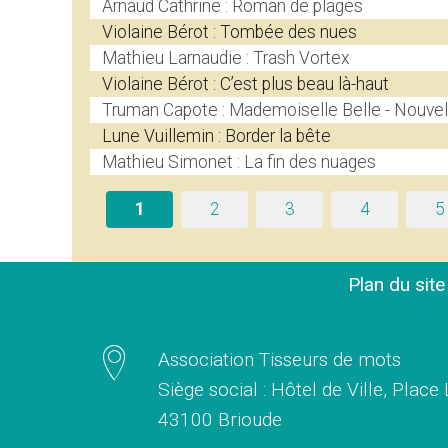
Arnaud Cathrine : Roman de plages
Violaine Bérot : Tombée des nues
Mathieu Larnaudie : Trash Vortex
Violaine Bérot : C’est plus beau là-haut
Truman Capote : Mademoiselle Belle - Nouvel
Lune Vuillemin : Border la bête
Mathieu Simonet : La fin des nuages
1
2
3
4
5
Plan du sit
Association Tisseurs de mots
Siège social : Hôtel de Ville, Place
43100 Brioude