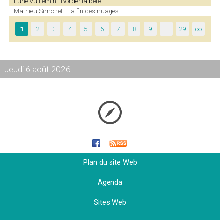
Lune Vuillemin : Border la bête
Mathieu Simonet : La fin des nuages
1
2
3
4
5
6
7
8
9
…
29
∞
Jeudi 6 août 2026
Plan du site Web
Agenda
Sites Web