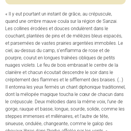
« Il y eut pourtant un instant de grâce, au crépuscule,
quand une ombre mauve coula sur la région de Sanzai.
Les collines érodées et douces ondulèrent dans le
couchant, plantées de pins et de mélèzes bleus espacés,
et parsemées de vastes prairies argentées immobiles. Le
ciel, au-dessus du camp, s’enflamma de rose et de
pourpre, courut en longues traînées obliques de petits
nuages violets. Le feu de bois embrasait le centre de la
clairière et chacun écoutait descendre le soir dans le
crépitement des flammes et le sifflement des braises. (…)
Il entonna les yeux fermés un chant diphonique traditionnel,
dont la mélopée magique toucha le cœur de chacun dans
le crépuscule. Deux mélodies dans la même voix, l’une de
gorge, rauque et basse, longue, sourde, solide, comme les
steppes immenses et millénaires, et l’autre de tête,
sinueuse, ondulée, changeante, comme le galop des
chevaux libres dans l’herbe affolée par les vents. »