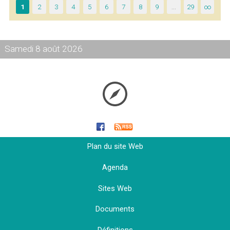
1
2
3
4
5
6
7
8
9
…
29
∞
Samedi 8 août 2026
Plan du site Web
Agenda
Sites Web
Documents
Définitions