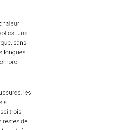
 chaleur
sol est une
ique, sans
es longues
d’ombre
ussures, les
s a
si trois
s restes de