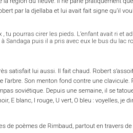
la région du fleuve. Il ne parle pratiquement que
t par la djellaba et lui avait fait signe qu’il voul
, tu pourras cirer les pieds. L’enfant avait ri et a
 à Sandaga puis il a pris avec eux le bus du lac r
s satisfait lui aussi. Il fait chaud. Robert s’assoit
e l’arbre. Son menton fond contre une clavicule.
pas soviétique. Depuis une semaine, il se tatoue
oir, E blanc, I rouge, U vert, O bleu : voyelles, je d
s de poèmes de Rimbaud, partout en travers de l