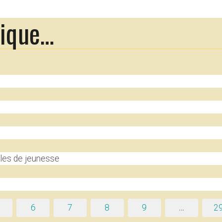
rique…
les de jeunesse
6
7
8
9
…
2