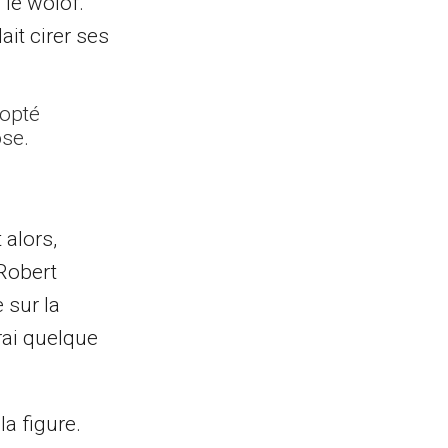
 le wolof.
ait cirer ses
dopté
ose.
 alors,
 Robert
 sur la
irai quelque
a figure.