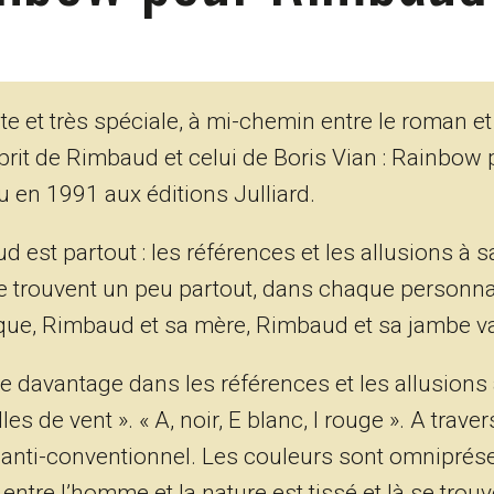
 et très spéciale, à mi-chemin entre le roman et 
prit de Rimbaud et celui de Boris Vian : Rainbow
u en 1991 aux éditions Julliard.
d est partout : les références et les allusions à s
e trouvent un peu partout, dans chaque personn
que, Rimbaud et sa mère, Rimbaud et sa jambe v
 davantage dans les références et les allusions
 de vent ». « A, noir, E blanc, I rouge ». A traver
et anti-conventionnel. Les couleurs sont omniprése
tre l’homme et la nature est tissé et là se trouv