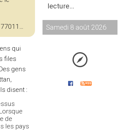
lecture…
-277011…
Samedi 8 août 2026
gens qui
 files
 Des gens
tan,
s disent :
dessus
 Lorsque
le de
s les pays