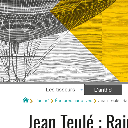
Les tisseurs
L’antho’
L’antho’
Écritures narratives
Jean Teulé : R
Jean Teulé : R