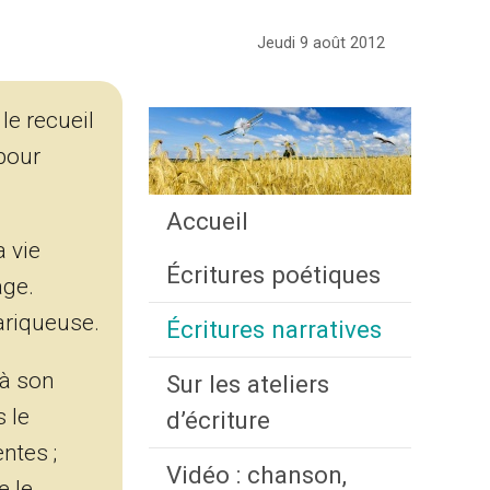
Jeudi 9 août 2012
le recueil
 pour
Accueil
a vie
Écritures poétiques
age.
ariqueuse.
Écritures narratives
 à son
Sur les ateliers
s le
d’écriture
ntes ;
Vidéo : chanson,
e le