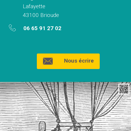
Lafayette
43100 Brioude
06 65 91 27 02
Nous écrire