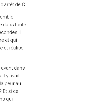
’arrêt de C.
 semble
ge dans toute
econdes il
he et qui
 et réalise
e avant dans
il y avait
 la peur au
? Et si ce
ons qui