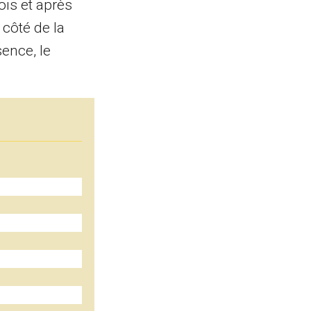
ois et après
 côté de la
sence, le