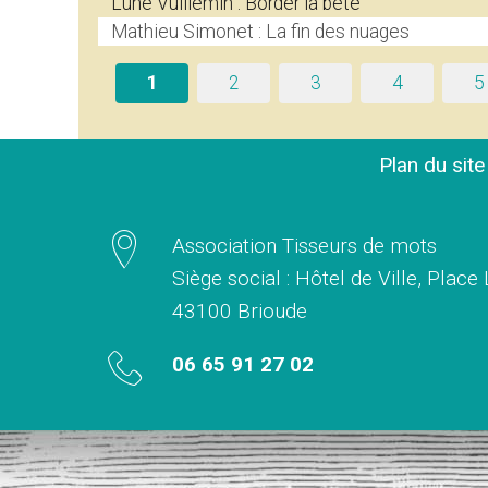
Lune Vuillemin : Border la bête
Mathieu Simonet : La fin des nuages
1
2
3
4
5
Plan du sit
Association Tisseurs de mots
Siège social : Hôtel de Ville, Place
43100 Brioude
06 65 91 27 02