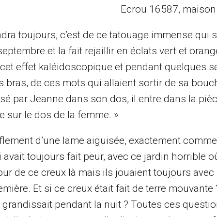
Ecrou 16587, maison d
ndra toujours, c’est de ce tatouage immense qui
ptembre et la fait rejaillir en éclats vert et oran
ar cet effet kaléidoscopique et pendant quelques s
es bras, de ces mots qui allaient sortir de sa bouc
é par Jeanne dans son dos, il entre dans la pièce
 sur le dos de la femme. »
 sifflement d’une lame aiguisée, exactement comm
vait toujours fait peur, avec ce jardin horrible où 
tour de ce creux là mais ils jouaient toujours avec
emière. Et si ce creux était fait de terre mouvante 
x grandissait pendant la nuit ? Toutes ces questi