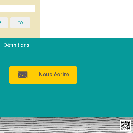
9
∞
Définitions
Nous écrire