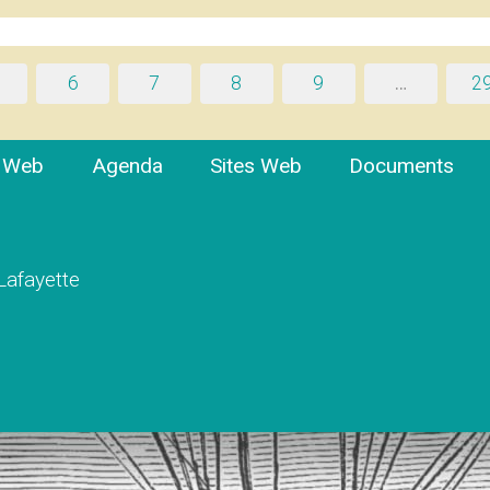
6
7
8
9
…
2
e Web
Agenda
Sites Web
Documents
 Lafayette