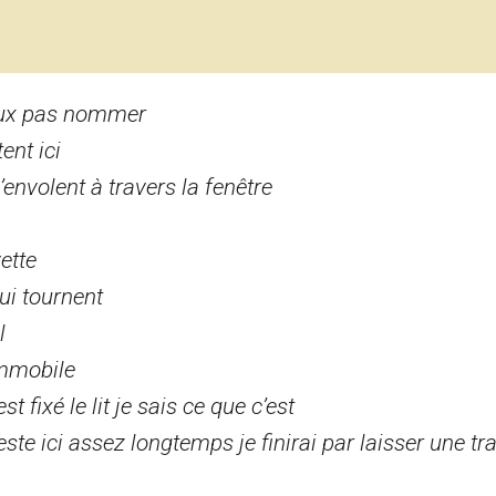
veux pas nommer
ent ici
’envolent à travers la fenêtre
vette
ui tournent
l
immobile
 fixé le lit je sais ce que c’est
este ici assez longtemps je finirai par laisser une t