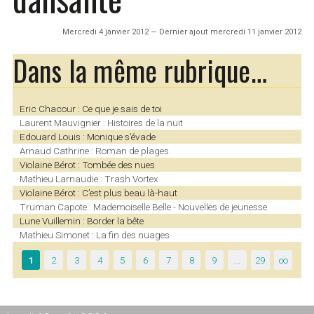
Mercredi 4 janvier 2012 — Dernier ajout mercredi 11 janvier 2012
Dans la même rubrique…
Eric Chacour : Ce que je sais de toi
Laurent Mauvignier : Histoires de la nuit
Edouard Louis : Monique s’évade
Arnaud Cathrine : Roman de plages
Violaine Bérot : Tombée des nues
Mathieu Larnaudie : Trash Vortex
Violaine Bérot : C’est plus beau là-haut
Truman Capote : Mademoiselle Belle - Nouvelles de jeunesse
Lune Vuillemin : Border la bête
Mathieu Simonet : La fin des nuages
1
2
3
4
5
6
7
8
9
…
29
∞