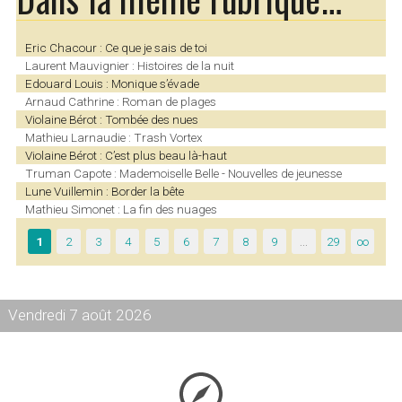
Eric Chacour : Ce que je sais de toi
Laurent Mauvignier : Histoires de la nuit
Edouard Louis : Monique s’évade
Arnaud Cathrine : Roman de plages
Violaine Bérot : Tombée des nues
Mathieu Larnaudie : Trash Vortex
Violaine Bérot : C’est plus beau là-haut
Truman Capote : Mademoiselle Belle - Nouvelles de jeunesse
Lune Vuillemin : Border la bête
Mathieu Simonet : La fin des nuages
1
2
3
4
5
6
7
8
9
…
29
∞
Vendredi 7 août 2026