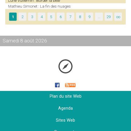
Lune Vuillemin : Border la bête
Mathieu Simonet : La fin des nuages
1
2
3
4
5
6
7
8
9
…
29
∞
Samedi 8 août 2026
Plan du site Web
Agenda
Sites Web