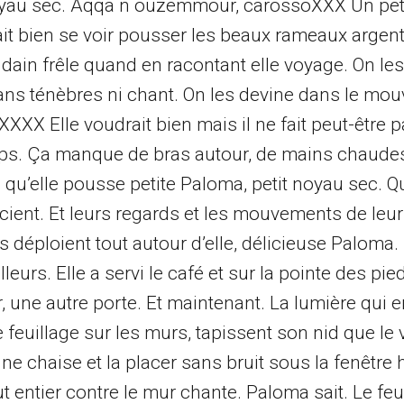
noyau sec. Aqqa n ouzemmour, carossoXXX Un pet
drait bien se voir pousser les beaux rameaux argen
dain frêle quand en racontant elle voyage. On le
sans ténèbres ni chant. On les devine dans le m
XXXX Elle voudrait bien mais il ne fait peut-être 
rps. Ça manque de bras autour, de mains chaudes
n qu’elle pousse petite Paloma, petit noyau sec. Q
précient. Et leurs regards et les mouvements de le
ls déploient tout autour d’elle, délicieuse Paloma.
eurs. Elle a servi le café et sur la pointe des pied
ir, une autre porte. Et maintenant. La lumière qui e
 feuillage sur les murs, tapissent son nid que le v
e chaise et la placer sans bruit sous la fenêtre 
ut entier contre le mur chante. Paloma sait. Le feu