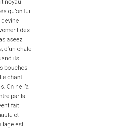
it noyau
tés qu’on lui
s devine
ouvement des
pas aseez
, d’un chale
uand ils
urs bouches
 Le chant
s. On ne l’a
ntre par la
ent fait
haute et
illage est