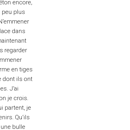
 béton encore,
n peu plus
i. N’emmener
place dans
 maintenant
s regarder
. Emmener
orme en tiges
 dont ils ont
es. J’ai
n je crois.
i partent, je
enirs. Qu’ils
 une bulle