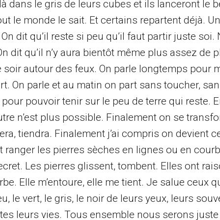
t là dans le gris de leurs cubes et ils lanceront le
out le monde le sait. Et certains repartent déjà. U
On dit qu’il reste si peu qu’il faut partir juste so
 On dit qu’il n’y aura bientôt même plus assez de 
 le soir autour des feux. On parle longtemps pour
t. On parle et au matin on part sans toucher, san
pour pouvoir tenir sur le peu de terre qui reste
 autre n’est plus possible. Finalement on se transf
era, tiendra. Finalement j’ai compris on devient ce
t ranger les pierres sèches en lignes ou en courb
et. Les pierres glissent, tombent. Elles ont raiso
rbe. Elle m’entoure, elle me tient. Je salue ceux qu
, le vert, le gris, le noir de leurs yeux, leurs souv
outes leurs vies. Tous ensemble nous serons juste