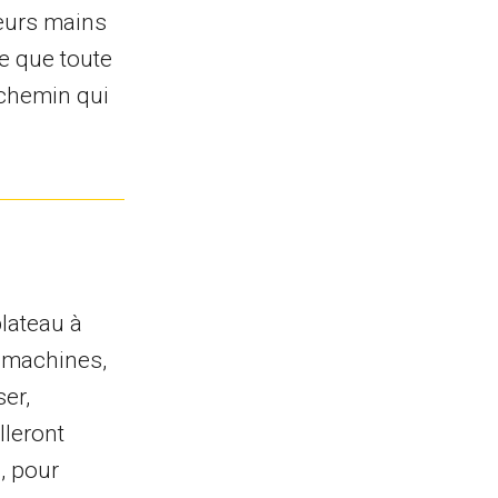
leurs mains
ce que toute
 chemin qui
plateau à
es machines,
ser,
lleront
n, pour