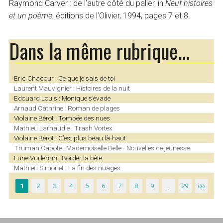
Raymond Carver : de l’autre côté du palier, in
Neuf histoires
et un poème
, éditions de l’Olivier, 1994, pages 7 et 8.
Dans la même rubrique…
Eric Chacour : Ce que je sais de toi
Laurent Mauvignier : Histoires de la nuit
Edouard Louis : Monique s’évade
Arnaud Cathrine : Roman de plages
Violaine Bérot : Tombée des nues
Mathieu Larnaudie : Trash Vortex
Violaine Bérot : C’est plus beau là-haut
Truman Capote : Mademoiselle Belle - Nouvelles de jeunesse
Lune Vuillemin : Border la bête
Mathieu Simonet : La fin des nuages
1
2
3
4
5
6
7
8
9
…
29
∞