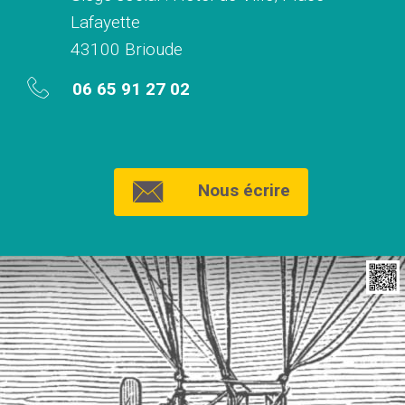
Lafayette
43100 Brioude
06 65 91 27 02
Nous écrire