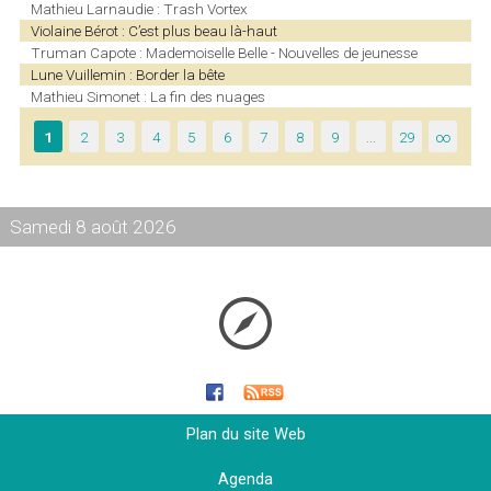
Mathieu Larnaudie : Trash Vortex
Violaine Bérot : C’est plus beau là-haut
Truman Capote : Mademoiselle Belle - Nouvelles de jeunesse
Lune Vuillemin : Border la bête
Mathieu Simonet : La fin des nuages
1
2
3
4
5
6
7
8
9
…
29
∞
Samedi 8 août 2026
Plan du site Web
Agenda