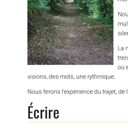
Nou
mult
sil
La 
tren
ou e
visions, des mots, une rythmique.
Nous ferons l’expérience du trajet, de 
Écrire