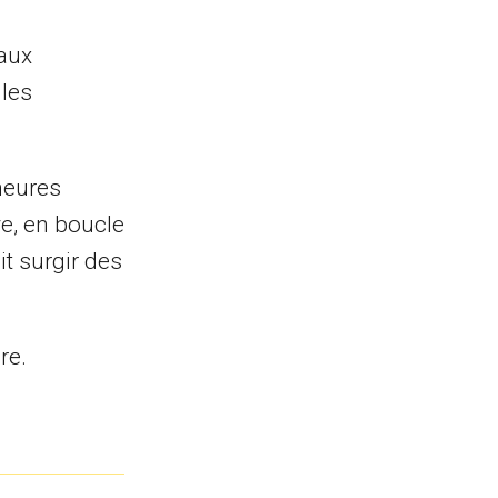
 aux
 les
heures
ive, en boucle
it surgir des
re.