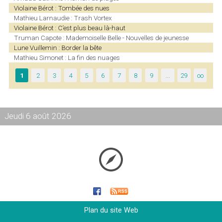
Violaine Bérot : Tombée des nues
Mathieu Larnaudie : Trash Vortex
Violaine Bérot : C’est plus beau là-haut
Truman Capote : Mademoiselle Belle - Nouvelles de jeunesse
Lune Vuillemin : Border la bête
Mathieu Simonet : La fin des nuages
1
2
3
4
5
6
7
8
9
…
29
∞
Jeudi 6 août 2026
Plan du site Web