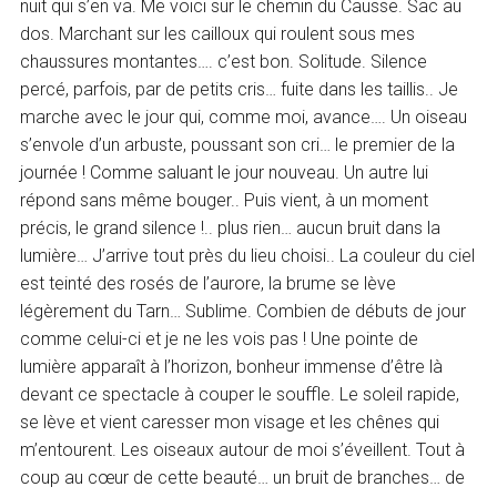
nuit qui s’en va. Me voici sur le chemin du Causse. Sac au
dos. Marchant sur les cailloux qui roulent sous mes
chaussures montantes…. c’est bon. Solitude. Silence
percé, parfois, par de petits cris… fuite dans les taillis.. Je
marche avec le jour qui, comme moi, avance…. Un oiseau
s’envole d’un arbuste, poussant son cri… le premier de la
journée ! Comme saluant le jour nouveau. Un autre lui
répond sans même bouger.. Puis vient, à un moment
précis, le grand silence !.. plus rien… aucun bruit dans la
lumière… J’arrive tout près du lieu choisi.. La couleur du ciel
est teinté des rosés de l’aurore, la brume se lève
légèrement du Tarn… Sublime. Combien de débuts de jour
comme celui-ci et je ne les vois pas ! Une pointe de
lumière apparaît à l’horizon, bonheur immense d’être là
devant ce spectacle à couper le souffle. Le soleil rapide,
se lève et vient caresser mon visage et les chênes qui
m’entourent. Les oiseaux autour de moi s’éveillent. Tout à
coup au cœur de cette beauté… un bruit de branches… de