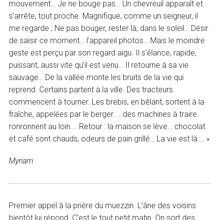
mouvement… Je ne bouge pas… Un chevreuil apparaît et
s’arrête, tout proche. Magnifique, comme un seigneur, il
me regarde ; Ne pas bouger, rester là, dans le soleil… Désir
de saisir ce moment… l’appareil photos… Mais le moindre
geste est perçu par son regard aigu. Il s’élance, rapide,
puissant, aussi vite qu’il est venu… Il retourne à sa vie
sauvage… De la vallée monte les bruits de la vie qui
reprend. Certains partent à la ville. Des tracteurs
commencent à tourner. Les brebis, en bêlant, sortent à la
fraîche, appelées par le berger. .. des machines à traire
ronronnent au loin…. Retour : la maison se lève… chocolat
et café sont chauds, odeurs de pain grillé… La vie est là…. »
Myriam
Premier appel à la prière du muezzin. L’âne des voisins
bientôt lui répond. C’est le tout petit matin. On sort des