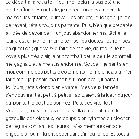
Le départ à la retraite ! Pour moi, cela n’a pas été une
petite affaire ! En activité, je ne reculais devant rien ; la
maison, les enfants, le travail, les projets, je fonçais, j’allais
de l’avant, j’étais toujours partante. Puis, bien que préparée
à l’idée de devoir partir un jour, abandonner ma tâche, le
jour J est arrivé ; en même temps, les doutes, les remises
en question ; que vais-je faire de ma vie, de moi ? Je ne
voyais plus très clair, la nuit tombait peu à peu, le sommeil
me gagnait, et je me suis endormie. Soudain, je sentis en
moi, comme des petits picotements ; je me pinçais à m’en
faire mal ; je posais ma main sur mon cœur, il battait
toujours, j’étais donc bien vivante ! Mes yeux fermés
s’entrouvrirent et petit à petit s’habituaient à la lueur du jour
qui pointait le bout de son nez. Puis, très vite, tout
s’éclaircit ; mes oreilles s’émerveillaient d’entendre le
gazouillis des oiseaux, les coups bien rythmés du clocher
de l’église sonnant les heures… Mes membres encore
engourdis fourmillaient cependant d’impatience. Et tout à