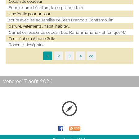
Cocon de douceur
Entre reliure et écriture, le corps incertain
Une feuille pour un jour
écrire avec les aquarelles de Jean François Contremoulin
parure, vêtements, habit, habiter…
Carnet de résidence de Jean Luc Raharimanana - chronique/4/
Tenir, écho à Albane Gellé
Robert et Joséphine
1
2
3
4
∞
Vendredi 7 août 2026