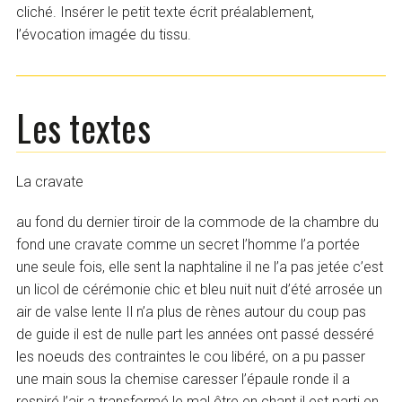
cliché. Insérer le petit texte écrit préalablement,
l’évocation imagée du tissu.
Les textes
La cravate
au fond du dernier tiroir de la commode de la chambre du
fond une cravate comme un secret l’homme l’a portée
une seule fois, elle sent la naphtaline il ne l’a pas jetée c’est
un licol de cérémonie chic et bleu nuit nuit d’été arrosée un
air de valse lente Il n’a plus de rènes autour du coup pas
de guide il est de nulle part les années ont passé desséré
les noeuds des contraintes le cou libéré, on a pu passer
une main sous la chemise caresser l’épaule ronde il a
respiré l’air a transformé le mal être en chant il est parti en