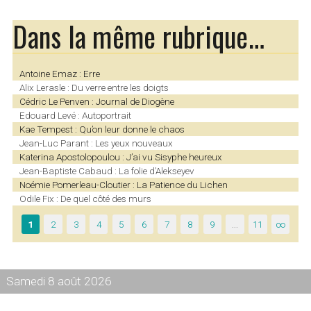
Dans la même rubrique…
Antoine Emaz : Erre
Alix Lerasle : Du verre entre les doigts
Cédric Le Penven : Journal de Diogène
Edouard Levé : Autoportrait
Kae Tempest : Qu’on leur donne le chaos
Jean-Luc Parant : Les yeux nouveaux
Katerina Apostolopoulou : J’ai vu Sisyphe heureux
Jean-Baptiste Cabaud : La folie d’Alekseyev
Noémie Pomerleau-Cloutier : La Patience du Lichen
Odile Fix : De quel côté des murs
1
2
3
4
5
6
7
8
9
…
11
∞
Samedi 8 août 2026