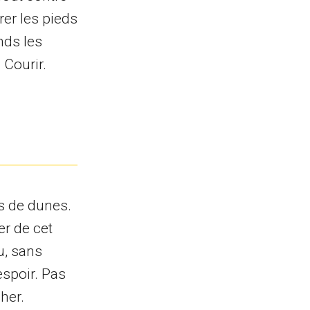
rer les pieds
nds les
 Courir.
s de dunes.
er de cet
u, sans
espoir. Pas
her.