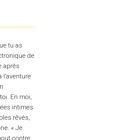
que tu as
ctronique de
e après
à l’aventure
on
toi. En moi,
sées intimes
bles rêvés,
ne. « Je
bout contre