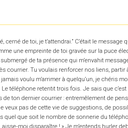
, cerné de toi, je t’attendrai.” C’était le message 
Comme une empreinte de toi gravée sur la puce éle
toi, submergé de ta présence qui m’envahit messag
s courrier. Tu voulais renforcer nos liens, partir 
’ai jamais voulu m’arrimer à quelqu’un, je chéris m
téléphone retentit trois fois. Je sais que c’est 
 de ton dernier courrier : entremêlement de pen
e veux pas de cette vie de suggestions, de possi
as quel que soit le nombre de sonnerie du télépho
! Laisse-moi disparaître ! » Je m’entends hurler de