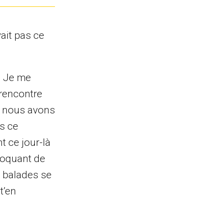
vait pas ce
à Je me
 rencontre
e nous avons
rs ce
t ce jour-là
moquant de
s balades se
t’en