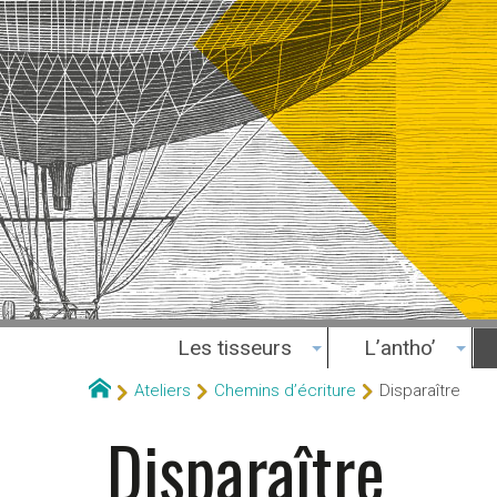
Les tisseurs
L’antho’
Ateliers
Chemins d’écriture
Disparaître
Disparaître