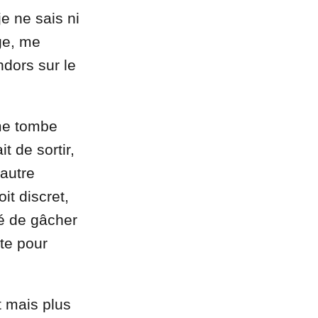
e ne sais ni
ge, me
ndors sur le
 me tombe
t de sortir,
 autre
it discret,
gé de gâcher
te pour
t mais plus