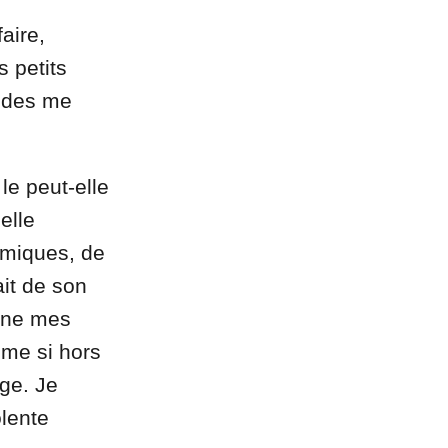
aire,
s petits
ondes me
le peut-elle
elle
imiques, de
ait de son
gine mes
mme si hors
age. Je
lente