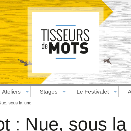
Ateliers
Stages
Le Festivalet
A
Nue, sous la lune
t : Nue, sous la