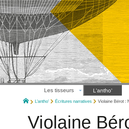
Les tisseurs
L’antho’
L’antho’
Écritures narratives
Violaine Bérot : 
Violaine Béro