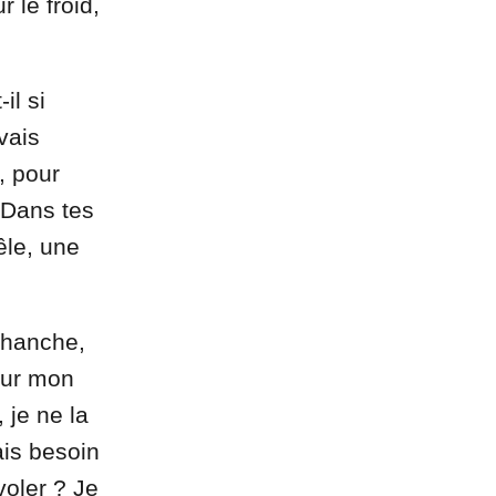
 le froid,
il si
vais
, pour
 Dans tes
êle, une
a hanche,
Sur mon
 je ne la
ais besoin
voler ? Je