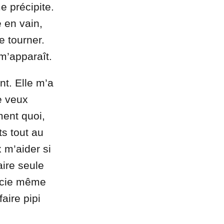
e précipite.
e en vain,
e tourner.
 m’apparaît.
nt. Elle m’a
e veux
ment quoi,
ts tout au
 m’aider si
aire seule
ucie même
faire pipi