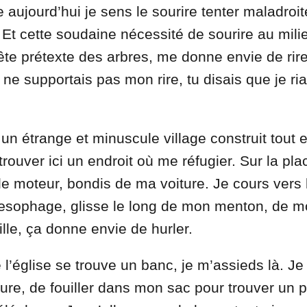
 aujourd’hui je sens le sourire tenter maladroi
Et cette soudaine nécessité de sourire au mili
ête prétexte des arbres, me donne envie de rire
 ne supportais pas mon rire, tu disais que je ria
un étrange et minuscule village construit tout e
trouver ici un endroit où me réfugier. Sur la pla
le moteur, bondis de ma voiture. Je cours vers 
 œsophage, glisse le long de mon menton, de m
eille, ça donne envie de hurler.
 l’église se trouve un banc, je m’assieds là. Je 
re, de fouiller dans mon sac pour trouver un pu