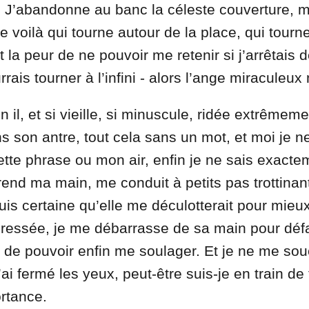
. J’abandonne au banc la céleste couverture, m
e voilà qui tourne autour de la place, qui tourn
la peur de ne pouvoir me retenir si j’arrêtais d
rrais tourner à l’infini - alors l’ange miraculeux
n il, et si vieille, si minuscule, ridée extrêmeme
ns son antre, tout cela sans un mot, et moi je n
 cette phrase ou mon air, enfin je ne sais exacte
prend ma main, me conduit à petits pas trottinan
suis certaine qu’elle me déculotterait pour mieux
op pressée, je me débarrasse de sa main pour déf
de pouvoir enfin me soulager. Et je ne me so
j’ai fermé les yeux, peut-être suis-je en train de 
ortance.