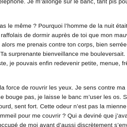
éphone. Je m’allonge sur le banc, tant pis pour
 pas le même ? Pourquoi l’homme de la nuit était-
e raffolais de dormir auprès de toi que mon mau
i alors me prenais contre ton corps, bien serrée
Ta surprenante bienveillance me bouleversait.
e, je pouvais enfin redevenir petite, menue, fr
 la force de rouvrir les yeux. Je sens contre m
e bouge pas, je laisse le banc m’user les os. 
rd, sent fort. Cette odeur n’est pas la mienne,
ommeil pour me couvrir ? Qui a deviné que j’av
occupé de moi avant d’aussi discrètement s’en