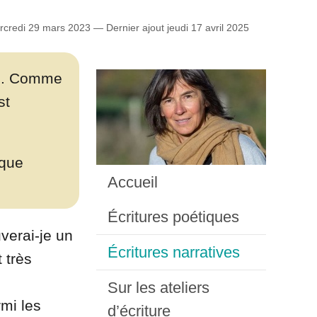
credi 29 mars 2023 — Dernier ajout jeudi 17 avril 2025
nue. Comme
st
 que
Accueil
Écritures poétiques
uverai-je un
Écritures narratives
 très
Sur les ateliers
rmi les
d’écriture