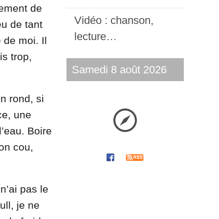
tement de
Vidéo : chanson,
eu de tant
lecture…
 de moi. Il
is trop,
Samedi 8 août 2026
n rond, si
ce, une
l’eau. Boire
on cou,
n’ai pas le
ll, je ne