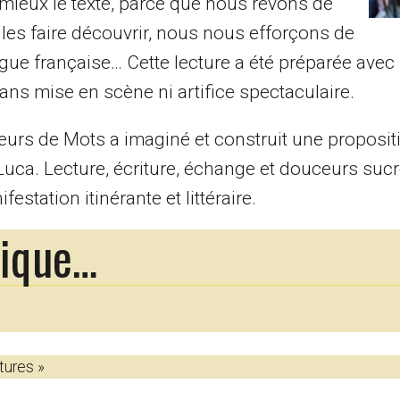
mieux le texte, parce que nous rêvons de
e les faire découvrir, nous nous efforçons de
ngue française… Cette lecture a été préparée avec 
sans mise en scène ni artifice spectaculaire.
urs de Mots a imaginé et construit une propositio
e Luca. Lecture, écriture, échange et douceurs suc
estation itinérante et littéraire.
rique…
tures »