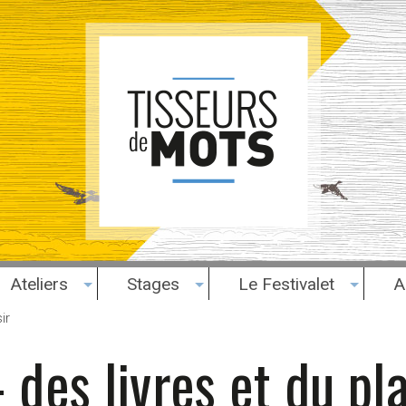
Ateliers
Stages
Le Festivalet
A
ir
 des livres et du pla