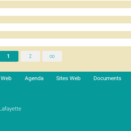
1
2
∞
e Web
Agenda
Sites Web
Documents
 Lafayette