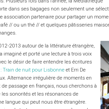
s. Plusieurs fois dans l’année, la Médiathèque
rte dans ses bagages non seulement une sélecti
e association partenaire pour partager un momen
café // ou un thé // et quelques pâtisseries maiso
changes.
2012-2013 autour de la littérature étrangère,
 imaginé et porté une lecture à trois voix
vec le désir de faire entendre les écritures
: Train de nuit pour Lisbonne
et Erri De
aux. Alternance irrégulière de moments en
et de passage en français, nous cherchons à
 les sonorités et les résonances de
ne langue qui peut nous être étrangère.