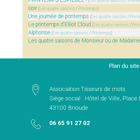
PRINTEMPS ESPIEGLE !
(
Les quatre saisons
/
Print
soir
(
Les quatre saisons
/
Printemps
)
Une journée de printemps
(
Les quatre saisons
/
Prin
Le printemps d’Elliot Cloud
(
Les quatre saisons
/
Pri
Alphonse
(
Les quatre saisons
/
Printemps
)
Les quatre saisons de Monsieur ou de Madame…
Plan du sit
Association Tisseurs de mots
Siège social : Hôtel de Ville, Place
43100 Brioude
06 65 91 27 02