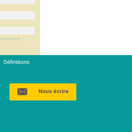
roposition
)
Définitions
Nous écrire