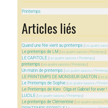
Printemps
Articles liés
Quand une fée vient au printemps
(
Les quatre sais
Le printemps de LM
(
Les quatre saisons
/
Printemps
)
LE CAPITOLE
(
Les quatre saisons
/
Printemps
)
printemps
(
Les quatre saisons
/
Printemps
)
Un matin de printemps
(
Les quatre saisons
/
Printemp
LE PRINTEMPS DE MONSIEUR GASTON
(
Les q
Le Printemps de Sophie
(
Les quatre saisons
/
Printe
Le Printemps de Kiev : Olga et Gabriel for ever !
LUCILE
(
Les quatre saisons
/
Printemps
)
Le printemps de Clémentine
(
Les quatre saisons
/
P