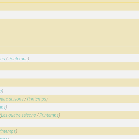
ons
/
Printemps
)
s
)
uatre saisons
/
Printemps
)
mps
)
(
Les quatre saisons
/
Printemps
)
rintemps
)