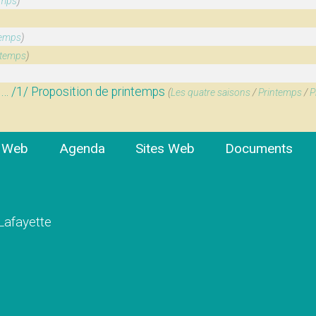
emps
)
temps
)
ntemps
)
 /1/ Proposition de printemps
(
Les quatre saisons
/
Printemps
/
P
e Web
Agenda
Sites Web
Documents
 Lafayette