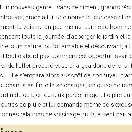
 d’un nouveau genre… sacs de ciment, grands réci
t retrouver, grâce à lui, une nouvelle jeunesse et ne
ement, la voisine un peu moins, car notre homme 
endant toute la journée, d’asperger le jardin et la
ne, d’un naturel plutôt aimable et découvrant, à 
rit tout d’abord pas comment cet opportun avait p
r de l’effet procuré et se chargea donc de le lui 
… Elle s’empara alors aussitôt de son tuyau d’a
 touchant à sa fin, elle se chargea, en guise de r
jardin de ce bien curieux personnage… Le pire dans
 gouttes de pluie et lui demanda même de s’excu
 bonnes relations de voisinage qu’ils eurent par la