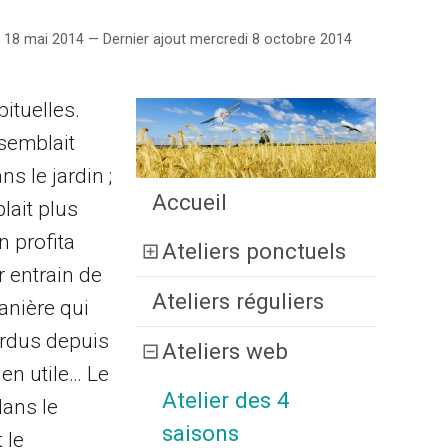
18 mai 2014 — Dernier ajout mercredi 8 octobre 2014
bituelles.
semblait
 le jardin ;
Accueil
lait plus
 profita
Ateliers ponctuels
r entrain de
Ateliers réguliers
tanière qui
erdus depuis
Ateliers web
ien utile… Le
Atelier des 4
dans le
saisons
 le