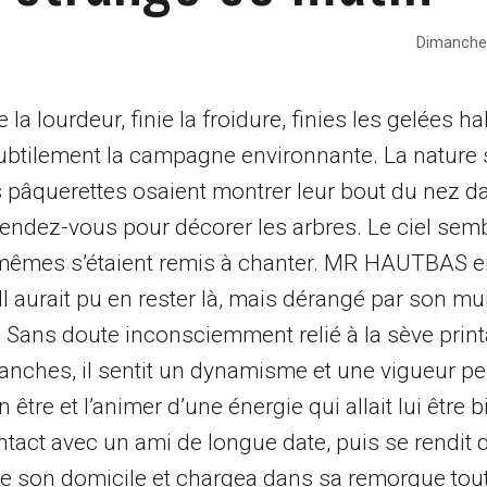
Dimanche 
a lourdeur, finie la froidure, finies les gelées ha
btilement la campagne environnante. La nature 
âquerettes osaient montrer leur bout du nez dans
endez-vous pour décorer les arbres. Le ciel semb
x-mêmes s’étaient remis à chanter. MR HAUTBAS en
l aurait pu en rester là, mais dérangé par son mu
rer… Sans doute inconsciemment relié à la sève prin
branches, il sentit un dynamisme et une vigueur p
être et l’animer d’une énergie qui allait lui être b
ontact avec un ami de longue date, puis se rendit 
e son domicile et chargea dans sa remorque tout