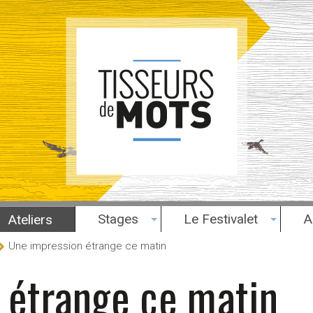
Stages
Le Festivalet
A
Ateliers
Une impression étrange ce matin
 étrange ce matin