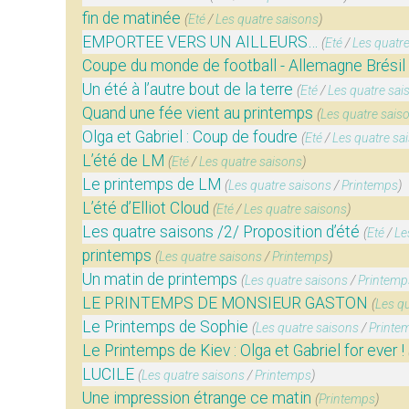
fin de matinée
(
Eté
/
Les quatre saisons
)
EMPORTEE VERS UN AILLEURS…
(
Eté
/
Les quatr
Coupe du monde de football - Allemagne Brésil
Un été à l’autre bout de la terre
(
Eté
/
Les quatre sai
Quand une fée vient au printemps
(
Les quatre sais
Olga et Gabriel : Coup de foudre
(
Eté
/
Les quatre sa
L’été de LM
(
Eté
/
Les quatre saisons
)
Le printemps de LM
(
Les quatre saisons
/
Printemps
)
L’été d’Elliot Cloud
(
Eté
/
Les quatre saisons
)
Les quatre saisons /2/ Proposition d’été
(
Eté
/
Le
printemps
(
Les quatre saisons
/
Printemps
)
Un matin de printemps
(
Les quatre saisons
/
Printemp
LE PRINTEMPS DE MONSIEUR GASTON
(
Les q
Le Printemps de Sophie
(
Les quatre saisons
/
Printe
Le Printemps de Kiev : Olga et Gabriel for ever !
LUCILE
(
Les quatre saisons
/
Printemps
)
Une impression étrange ce matin
(
Printemps
)