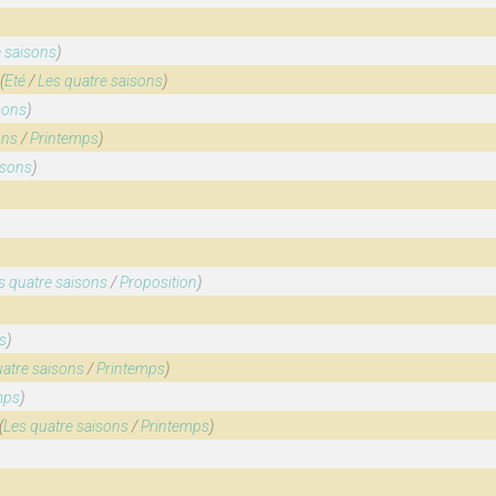
e saisons
)
(
Eté
/
Les quatre saisons
)
sons
)
ons
/
Printemps
)
isons
)
s quatre saisons
/
Proposition
)
s
)
uatre saisons
/
Printemps
)
mps
)
(
Les quatre saisons
/
Printemps
)