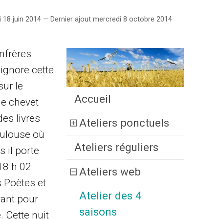
 18 juin 2014 — Dernier ajout mercredi 8 octobre 2014
nfrères
ignore cette
sur le
Accueil
de chevet
des livres
Ateliers ponctuels
Toulouse où
Ateliers réguliers
 il porte
 18 h 02
Ateliers web
s Poètes et
Atelier des 4
vant pour
saisons
. Cette nuit