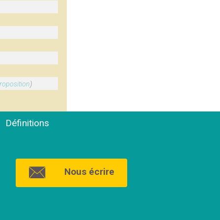
roposition
)
Définitions
Nous écrire