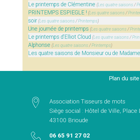
Le printemps de Clémentine
(
Les quatre saisons
/
P
PRINTEMPS ESPIEGLE !
(
Les quatre saisons
/
Print
soir
(
Les quatre saisons
/
Printemps
)
Une journée de printemps
(
Les quatre saisons
/
Prin
Le printemps d’Elliot Cloud
(
Les quatre saisons
/
Pri
Alphonse
(
Les quatre saisons
/
Printemps
)
Les quatre saisons de Monsieur ou de Madame…
Plan du sit
Association Tisseurs de mots
Siège social : Hôtel de Ville, Place
43100 Brioude
06 65 91 27 02