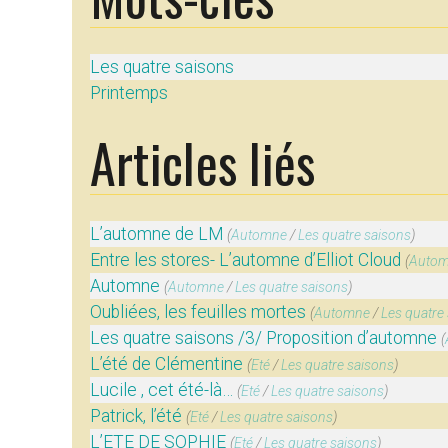
Les quatre saisons
Printemps
Articles liés
L’automne de LM
(
Automne
/
Les quatre saisons
)
Entre les stores- L’automne d’Elliot Cloud
(
Auto
Automne
(
Automne
/
Les quatre saisons
)
Oubliées, les feuilles mortes
(
Automne
/
Les quatre
Les quatre saisons /3/ Proposition d’automne
(
L’été de Clémentine
(
Eté
/
Les quatre saisons
)
Lucile , cet été-là…
(
Eté
/
Les quatre saisons
)
Patrick, l’été
(
Eté
/
Les quatre saisons
)
L’ETE DE SOPHIE
(
Eté
/
Les quatre saisons
)