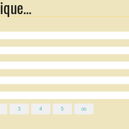
rique…
3
4
5
∞