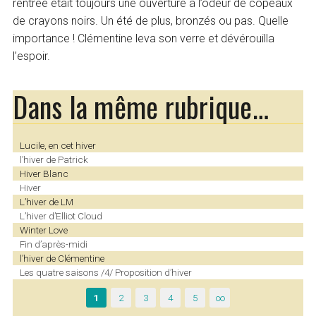
rentrée était toujours une ouverture à l’odeur de copeaux
de crayons noirs. Un été de plus, bronzés ou pas. Quelle
importance ! Clémentine leva son verre et dévérouilla
l’espoir.
Dans la même rubrique…
Lucile, en cet hiver
l’hiver de Patrick
Hiver Blanc
Hiver
L’hiver de LM
L’hiver d’Elliot Cloud
Winter Love
Fin d’après-midi
l’hiver de Clémentine
Les quatre saisons /4/ Proposition d’hiver
1
2
3
4
5
∞