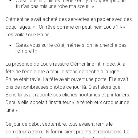
C’est l’été, la pluie est tiède ! et il y a longtemps que
tu n’as pas mis une robe ma sœur ! »
Clémentine avait acheté des serviettes en papier avec des
coquillages. « - On rêve comme on peut, hein Louis ? » « -
Les voilà ! crie Prune.
Garez vous sur le côté, même si on ne cherche pas
l’ombre ! »
La présence de Louis rassure Clémentine intimidée. A la
fête de l’école elle a tenu le stand de pêche à la ligne.
Prune était ravie. La fête avait ouvert une porte. Elle avait
pris de nombreuses photos ce jour là. C’est alors que
Boris lui avait raconté ses clichés nocturnes et printaniers.
Depuis elle appelait l’instituteur « le ténébreux croqueur de
lune ».
Ce jour de début septembre, tous avaient remis le
compteur à zéro. Ils formulaient projets et résolutions. La