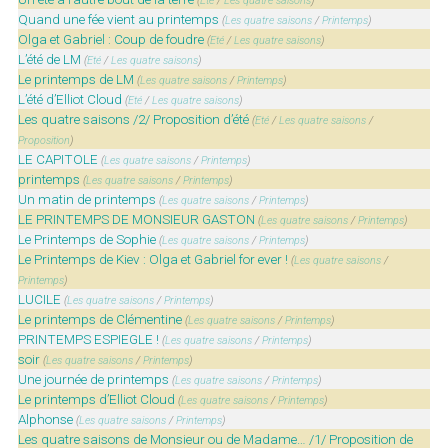
(
Eté
/
Les quatre saisons
)
Quand une fée vient au printemps
(
Les quatre saisons
/
Printemps
)
Olga et Gabriel : Coup de foudre
(
Eté
/
Les quatre saisons
)
L’été de LM
(
Eté
/
Les quatre saisons
)
Le printemps de LM
(
Les quatre saisons
/
Printemps
)
L’été d’Elliot Cloud
(
Eté
/
Les quatre saisons
)
Les quatre saisons /2/ Proposition d’été
(
Eté
/
Les quatre saisons
/
Proposition
)
LE CAPITOLE
(
Les quatre saisons
/
Printemps
)
printemps
(
Les quatre saisons
/
Printemps
)
Un matin de printemps
(
Les quatre saisons
/
Printemps
)
LE PRINTEMPS DE MONSIEUR GASTON
(
Les quatre saisons
/
Printemps
)
Le Printemps de Sophie
(
Les quatre saisons
/
Printemps
)
Le Printemps de Kiev : Olga et Gabriel for ever !
(
Les quatre saisons
/
Printemps
)
LUCILE
(
Les quatre saisons
/
Printemps
)
Le printemps de Clémentine
(
Les quatre saisons
/
Printemps
)
PRINTEMPS ESPIEGLE !
(
Les quatre saisons
/
Printemps
)
soir
(
Les quatre saisons
/
Printemps
)
Une journée de printemps
(
Les quatre saisons
/
Printemps
)
Le printemps d’Elliot Cloud
(
Les quatre saisons
/
Printemps
)
Alphonse
(
Les quatre saisons
/
Printemps
)
Les quatre saisons de Monsieur ou de Madame… /1/ Proposition de