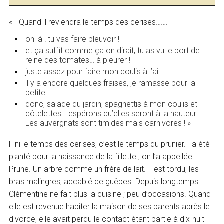
« - Quand il reviendra le temps des cerises…….
oh là ! tu vas faire pleuvoir !
et ça suffit comme ça on dirait, tu as vu le port de
reine des tomates… à pleurer !
juste assez pour faire mon coulis à l’ail…
il y a encore quelques fraises, je ramasse pour la
petite.
donc, salade du jardin, spaghettis à mon coulis et
côtelettes… espérons qu’elles seront à la hauteur !
Les auvergnats sont timides mais carnivores ! »
Fini le temps des cerises, c’est le temps du prunier.Il a été
planté pour la naissance de la fillette ; on l’a appellée
Prune. Un arbre comme un frère de lait. Il est tordu, les
bras malingres, accablé de guêpes. Depuis longtemps
Clémentine ne fait plus la cuisine ; peu d’occasions. Quand
elle est revenue habiter la maison de ses parents après le
divorce, elle avait perdu le contact étant partie à dix-huit