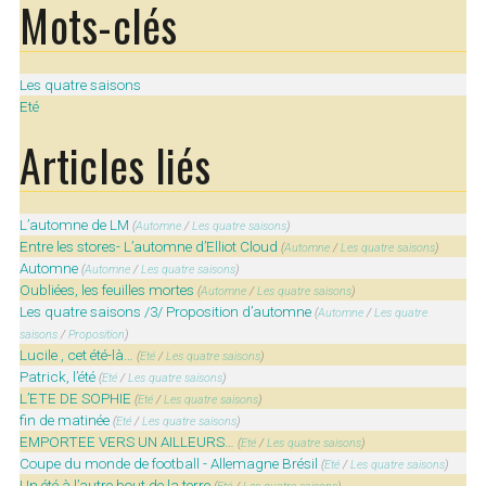
Mots-clés
Les quatre saisons
Eté
Articles liés
L’automne de LM
(
Automne
/
Les quatre saisons
)
Entre les stores- L’automne d’Elliot Cloud
(
Automne
/
Les quatre saisons
)
Automne
(
Automne
/
Les quatre saisons
)
Oubliées, les feuilles mortes
(
Automne
/
Les quatre saisons
)
Les quatre saisons /3/ Proposition d’automne
(
Automne
/
Les quatre
saisons
/
Proposition
)
Lucile , cet été-là…
(
Eté
/
Les quatre saisons
)
Patrick, l’été
(
Eté
/
Les quatre saisons
)
L’ETE DE SOPHIE
(
Eté
/
Les quatre saisons
)
fin de matinée
(
Eté
/
Les quatre saisons
)
EMPORTEE VERS UN AILLEURS…
(
Eté
/
Les quatre saisons
)
Coupe du monde de football - Allemagne Brésil
(
Eté
/
Les quatre saisons
)
Un été à l’autre bout de la terre